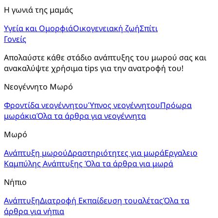
Η γωνιά της μαμάς
Υγεία και Ομορφιά
Οικογενειακή ζωή
Σπίτι
Γονείς
Απολαύστε κάθε στάδιο ανάπτυξης του μωρού σας και 
ανακαλύψτε χρήσιμα tips για την ανατροφή του!
Νεογέννητο Μωρό
Φροντίδα νεογέννητου
Ύπνος νεογέννητου
Πρόωρα
μωράκια
Όλα τα άρθρα για νεογέννητα
Μωρό
Ανάπτυξη μωρού
Δραστηριότητες για μωρά
Εργαλειο
Καμπύλης Ανάπτυξης
Όλα τα άρθρα για μωρά
Νήπιο
Ανάπτυξη
Διατροφή
Εκπαίδευση τουαλέτας
Όλα τα
άρθρα για νήπια