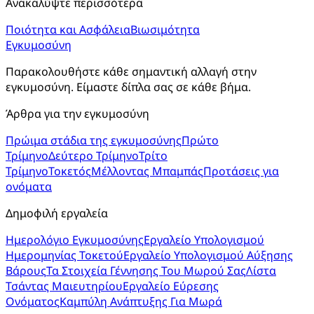
Ανακαλύψτε περισσότερα
Ποιότητα και Ασφάλεια
Βιωσιμότητα
Εγκυμοσύνη
Παρακολουθήστε κάθε σημαντική αλλαγή στην 
εγκυμοσύνη. Είμαστε δίπλα σας σε κάθε βήμα.
Άρθρα για την εγκυμοσύνη
Πρώιμα στάδια της εγκυμοσύνης
Πρώτο
Τρίμηνο
Δεύτερο Τρίμηνο
Τρίτο
Τρίμηνο
Τοκετός
Μέλλοντας Μπαμπάς
Προτάσεις για
ονόματα
Δημοφιλή εργαλεία
Ημερολόγιο Εγκυμοσύνης
Εργαλείο Υπολογισμού
Ημερομηνίας Τοκετού
Εργαλείο Υπολογισμού Αύξησης
Βάρους
Τα Στοιχεία Γέννησης Του Μωρού Σας
Λίστα
Τσάντας Μαιευτηρίου
Εργαλείο Εύρεσης
Ονόματος
Καμπύλη Ανάπτυξης Για Μωρά