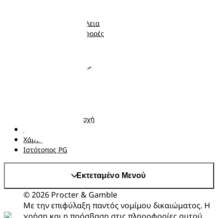
Πάνες-Βρακάκι
Νεογέννητο
Μωρομάντηλα
Μωρό
Ποιότητα και Ασφάλεια
Νήπιο
Κουπόνια και προσφορές
Ακολουθήστε μας
Σχετικά με τα Pampers
Επικοινωνήστε μαζί μας
Όροι και Προϋποθέσεις
Δήλωση προσβασιμότητας
Δήλωση Απορρήτου
Αλλαγή χώρα/περιοχή
Τα δεδομένα Μου
Χάρτης ιστότοπου
Ιστότοπος PG
Εκτεταμένο Μενού
© 2026 Procter & Gamble
Με την επιφύλαξη παντός νομίμου δικαιώματος. Η
χρήση και η πρόσβαση στις πληροφορίες αυτού