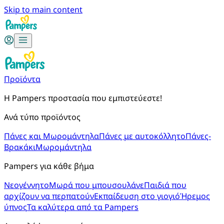
Skip to main content
Προϊόντα
Η Pampers προστασία που εμπιστεύεστε!
Ανά τύπο προϊόντος
Πάνες και Μωρομάντηλα
Πάνες με αυτοκόλλητο
Πάνες-
Βρακάκι
Μωρομάντηλα
Pampers για κάθε βήμα
Νεογέννητο
Μωρά που μπουσουλάνε
Παιδιά που
αρχίζουν να περπατούν
Εκπαίδευση στο γιογιό
Ήρεμος
ύπνος
Τα καλύτερα από τα Pampers