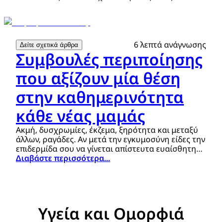
6 λεπτά ανάγνωσης
Δείτε σχετικά άρθρα
Συμβουλές περιποίησης
που αξίζουν μία θέση
στην καθημερινότητα
κάθε νέας μαμάς
Ακμή, δυσχρωμίες, έκζεμα, ξηρότητα και μεταξύ
άλλων, ραγάδες. Αν μετά την εγκυμοσύνη είδες την
επιδερμίδα σου να γίνεται απίστευτα ευαίσθητη
και να γεμίζει σημάδια και τα μαλλιά σου να
Διαβάστε περισσότερα...
γίνονται θαμπά και εύθραυστα, να ξέρεις πως δεν
είσαι η μόνη.
Υγεία και Ομορφιά