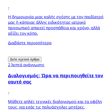
-
Η δημιουργία μιας καλής σχέσης με τον παιδίατρό
μας ή κάποιας άλλης ειδικότητας ιατρικό
προσωπικό απαιτεί προσπάθεια και χρόνο, αλλά
αξίζει τον κόπο.
Διαβάστε περισσότερα
Δείτε σχετικά άρθρα
2 λεπτά ανάγνωσης
Διαλογισμός: Ώρα να περιποιηθείτε τον
εαυτό σας
-
Μάθετε απλές τεχνικές διαλογισμού και τα οφέλη
τους, για εσάς τις πολυάσχολες μητέρες.