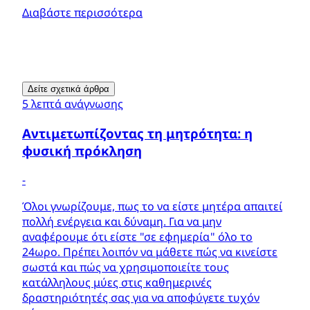
Διαβάστε περισσότερα
Δείτε σχετικά άρθρα
5 λεπτά ανάγνωσης
Αντιμετωπίζοντας τη μητρότητα: η
φυσική πρόκληση
-
Όλοι γνωρίζουμε, πως το να είστε μητέρα απαιτεί
πολλή ενέργεια και δύναμη. Για να μην
αναφέρουμε ότι είστε "σε εφημερία" όλο το
24ωρο. Πρέπει λοιπόν να μάθετε πώς να κινείστε
σωστά και πώς να χρησιμοποιείτε τους
κατάλληλους μύες στις καθημερινές
δραστηριότητές σας για να αποφύγετε τυχόν