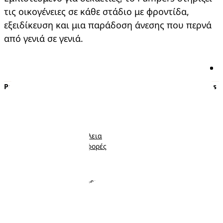
τις οικογένειες σε κάθε στάδιο με φροντίδα,
εξειδίκευση και μια παράδοση άνεσης που περνά
από γενιά σε γενιά.
Pampers
Περισσότερα από τα Pampers
Πάνες με αυτοκόλλητο
Εγκυμοσύνη
Πάνες-Βρακάκι
Νεογέννητο
Μωρομάντηλα
Μωρό
Ποιότητα και Ασφάλεια
Νήπιο
Κουπόνια και προσφορές
Ακολουθήστε μας
Σχετικά με τα Pampers
Επικοινωνήστε μαζί μας
Όροι και Προϋποθέσεις
Δήλωση προσβασιμότητας