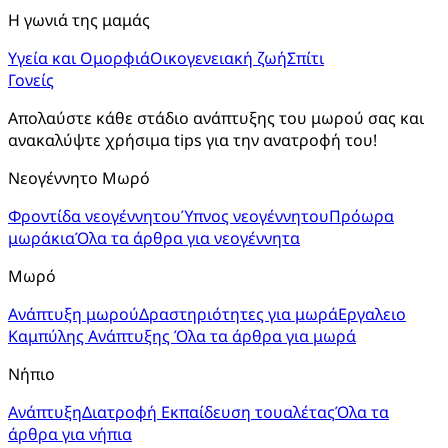
Η γωνιά της μαμάς
Υγεία και Ομορφιά
Οικογενειακή ζωή
Σπίτι
Γονείς
Απολαύστε κάθε στάδιο ανάπτυξης του μωρού σας και
ανακαλύψτε χρήσιμα tips για την ανατροφή του!
Νεογέννητο Μωρό
Φροντίδα νεογέννητου
Ύπνος νεογέννητου
Πρόωρα
μωράκια
Όλα τα άρθρα για νεογέννητα
Μωρό
Ανάπτυξη μωρού
Δραστηριότητες για μωρά
Εργαλειο
Καμπύλης Ανάπτυξης
Όλα τα άρθρα για μωρά
Νήπιο
Ανάπτυξη
Διατροφή
Εκπαίδευση τουαλέτας
Όλα τα
άρθρα για νήπια