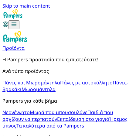
Skip to main content
Προϊόντα
Η Pampers προστασία που εμπιστεύεστε!
Ανά τύπο προϊόντος
Πάνες και Μωρομάντηλα
Πάνες με αυτοκόλλητο
Πάνες-
Βρακάκι
Μωρομάντηλα
Pampers για κάθε βήμα
Νεογέννητο
Μωρά που μπουσουλάνε
Παιδιά που
αρχίζουν να περπατούν
Εκπαίδευση στο γιογιό
Ήρεμος
ύπνος
Τα καλύτερα από τα Pampers