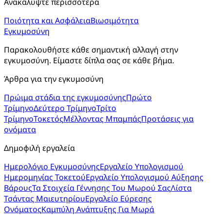
Ανακαλύψτε περισσότερα
Ποιότητα και Ασφάλεια
Βιωσιμότητα
Εγκυμοσύνη
Παρακολουθήστε κάθε σημαντική αλλαγή στην
εγκυμοσύνη. Είμαστε δίπλα σας σε κάθε βήμα.
Άρθρα για την εγκυμοσύνη
Πρώιμα στάδια της εγκυμοσύνης
Πρώτο
Τρίμηνο
Δεύτερο Τρίμηνο
Τρίτο
Τρίμηνο
Τοκετός
Μέλλοντας Μπαμπάς
Προτάσεις για
ονόματα
Δημοφιλή εργαλεία
Ημερολόγιο Εγκυμοσύνης
Εργαλείο Υπολογισμού
Ημερομηνίας Τοκετού
Εργαλείο Υπολογισμού Αύξησης
Βάρους
Τα Στοιχεία Γέννησης Του Μωρού Σας
Λίστα
Τσάντας Μαιευτηρίου
Εργαλείο Εύρεσης
Ονόματος
Καμπύλη Ανάπτυξης Για Μωρά