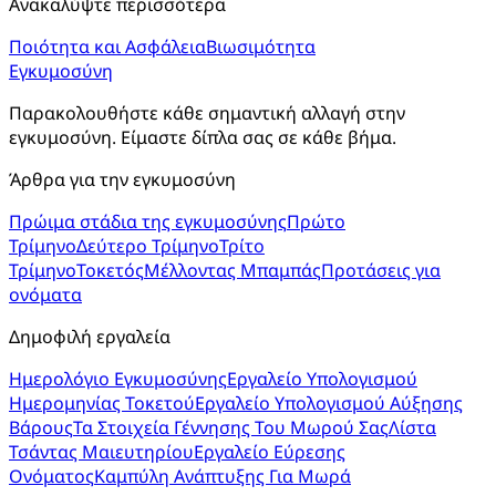
Ανακαλύψτε περισσότερα
Ποιότητα και Ασφάλεια
Βιωσιμότητα
Εγκυμοσύνη
Παρακολουθήστε κάθε σημαντική αλλαγή στην
εγκυμοσύνη. Είμαστε δίπλα σας σε κάθε βήμα.
Άρθρα για την εγκυμοσύνη
Πρώιμα στάδια της εγκυμοσύνης
Πρώτο
Τρίμηνο
Δεύτερο Τρίμηνο
Τρίτο
Τρίμηνο
Τοκετός
Μέλλοντας Μπαμπάς
Προτάσεις για
ονόματα
Δημοφιλή εργαλεία
Ημερολόγιο Εγκυμοσύνης
Εργαλείο Υπολογισμού
Ημερομηνίας Τοκετού
Εργαλείο Υπολογισμού Αύξησης
Βάρους
Τα Στοιχεία Γέννησης Του Μωρού Σας
Λίστα
Τσάντας Μαιευτηρίου
Εργαλείο Εύρεσης
Ονόματος
Καμπύλη Ανάπτυξης Για Μωρά