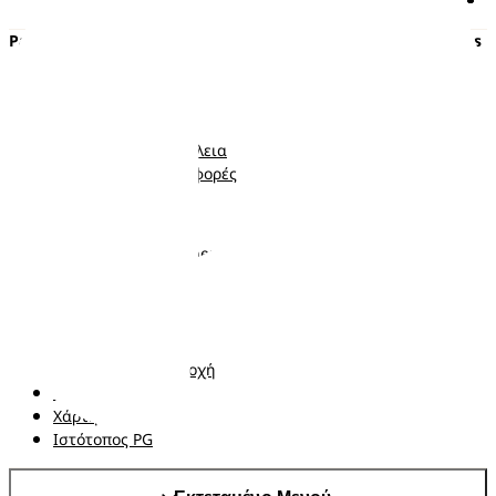
Pampers
Περισσότερα από τα Pampers
Πάνες με αυτοκόλλητο
Εγκυμοσύνη
Πάνες-Βρακάκι
Νεογέννητο
Μωρομάντηλα
Μωρό
Ποιότητα και Ασφάλεια
Νήπιο
Κουπόνια και προσφορές
Ακολουθήστε μας
Σχετικά με τα Pampers
Επικοινωνήστε μαζί μας
Όροι και Προϋποθέσεις
Δήλωση προσβασιμότητας
Δήλωση Απορρήτου
Αλλαγή χώρα/περιοχή
Τα δεδομένα Μου
Χάρτης ιστότοπου
Ιστότοπος PG