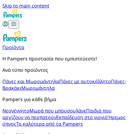
Skip to main content
Προϊόντα
Η Pampers προστασία που εμπιστεύεστε!
Ανά τύπο προϊόντος
Πάνες και Μωρομάντηλα
Πάνες με αυτοκόλλητο
Πάνες-
Βρακάκι
Μωρομάντηλα
Pampers για κάθε βήμα
Νεογέννητο
Μωρά που μπουσουλάνε
Παιδιά που
αρχίζουν να περπατούν
Εκπαίδευση στο γιογιό
Ήρεμος
ύπνος
Τα καλύτερα από τα Pampers