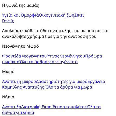
Η γωνιά της μαμάς
Υγεία και Ομορφιά
Οικογενειακή ζωή
Σπίτι
Γονείς
Απολαύστε κάθε στάδιο ανάπτυξης του μωρού σας και
ανακαλύψτε χρήσιμα tips για την ανατροφή του!
Νεογέννητο Μωρό
Φροντίδα νεογέννητου
Ύπνος νεογέννητου
Πρόωρα
μωράκια
Όλα τα άρθρα για νεογέννητα
Μωρό
Ανάπτυξη μωρού
Δραστηριότητες για μωρά
Εργαλειο
Καμπύλης Ανάπτυξης
Όλα τα άρθρα για μωρά
Νήπιο
Ανάπτυξη
Διατροφή
Εκπαίδευση τουαλέτας
Όλα τα
άρθρα για νήπια