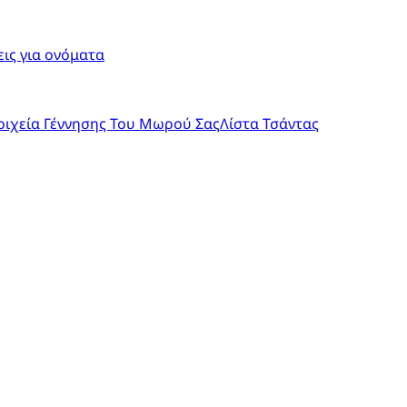
ις για ονόματα
οιχεία Γέννησης Του Μωρού Σας
Λίστα Τσάντας