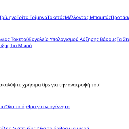
Τρίμηνο
Τρίτο Τρίμηνο
Τοκετός
Μέλλοντας Μπαμπάς
Προτάσε
νίας Τοκετού
Εργαλείο Υπολογισμού Αύξησης Βάρους
Τα Στ
υξης Για Μωρά
ακαλύψτε χρήσιμα tips για την ανατροφή του!
ια
Όλα τα άρθρα για νεογέννητα
πύλης Ανάπτυξης
Όλα τα άρθρα για μωρά