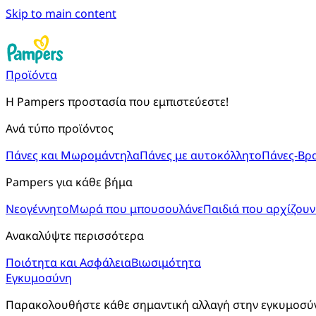
Skip to main content
Προϊόντα
Η Pampers προστασία που εμπιστεύεστε!
Ανά τύπο προϊόντος
Πάνες και Μωρομάντηλα
Πάνες με αυτοκόλλητο
Πάνες-Βρ
Pampers για κάθε βήμα
Νεογέννητο
Μωρά που μπουσουλάνε
Παιδιά που αρχίζουν
Ανακαλύψτε περισσότερα
Ποιότητα και Ασφάλεια
Βιωσιμότητα
Εγκυμοσύνη
Παρακολουθήστε κάθε σημαντική αλλαγή στην εγκυμοσύνη