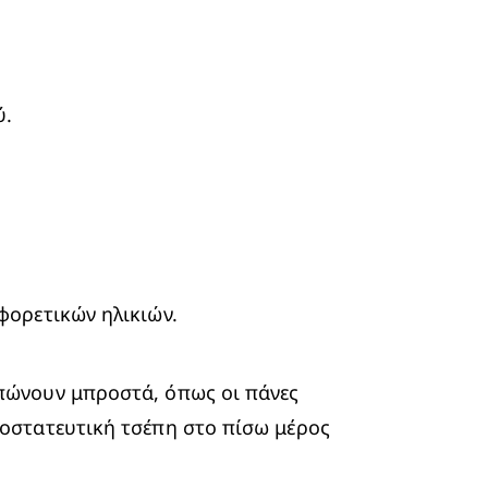
ύ.
φορετικών ηλικιών.
Για τα νεογέννητα και μικρά μωρά, μπορούμε να χρησιμοποιήσουμε τις κλασσικές πάνες, που κουμπώνουν μπροστά, όπως οι πάνες 
ροστατευτική τσέπη στο πίσω μέρος 