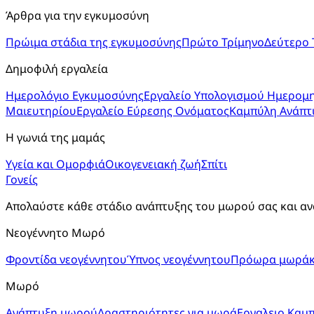
Άρθρα για την εγκυμοσύνη
Πρώιμα στάδια της εγκυμοσύνης
Πρώτο Τρίμηνο
Δεύτερο 
Δημοφιλή εργαλεία
Ημερολόγιο Εγκυμοσύνης
Εργαλείο Υπολογισμού Ημερομη
Μαιευτηρίου
Εργαλείο Εύρεσης Ονόματος
Καμπύλη Ανάπτ
Η γωνιά της μαμάς
Υγεία και Ομορφιά
Οικογενειακή ζωή
Σπίτι
Γονείς
Απολαύστε κάθε στάδιο ανάπτυξης του μωρού σας και αν
Νεογέννητο Μωρό
Φροντίδα νεογέννητου
Ύπνος νεογέννητου
Πρόωρα μωράκ
Μωρό
Ανάπτυξη μωρού
Δραστηριότητες για μωρά
Εργαλειο Καμ