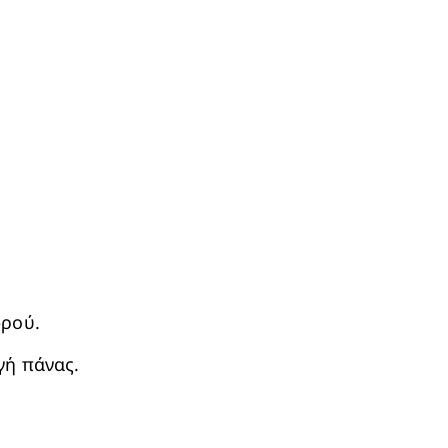
ωρού.
γή πάνας.