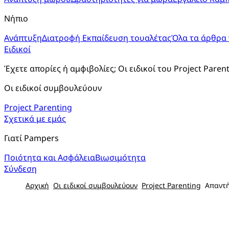
Νήπιο
Ανάπτυξη
Διατροφή
Εκπαίδευση τουαλέτας
Όλα τα άρθρα 
Ειδικοί
Έχετε απορίες ή αμφιβολίες; Οι ειδικοί του Project Paren
Οι ειδικοί συμβουλεύουν
Project Parenting
Σχετικά με εμάς
Γιατί Pampers
Ποιότητα και Ασφάλεια
Βιωσιμότητα
Σύνδεση
Αρχική
Οι ειδικοί συμβουλεύουν
Project Parenting
Απαντή