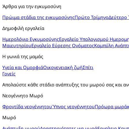
Άρθρα για την εγκυμοσύνη
Πρώιμα στάδια της εγκυμοσύνης
Πρώτο Τρίμηνο
Δεύτερο 
Δημοφιλή εργαλεία
Ημερολόγιο Εγκυμοσύνης
Εργαλείο Υπολογισμού Ημερομη
Μαιευτηρίου
Εργαλείο Εύρεσης Ονόματος
Καμπύλη Ανάπτ
Η γωνιά της μαμάς
Υγεία και Ομορφιά
Οικογενειακή ζωή
Σπίτι
Γονείς
Απολαύστε κάθε στάδιο ανάπτυξης του μωρού σας και αν
Νεογέννητο Μωρό
Φροντίδα νεογέννητου
Ύπνος νεογέννητου
Πρόωρα μωράκ
Μωρό
Ανάπτυξη μωρού
Δραστηριότητες για μωρά
Εργαλειο Καμ