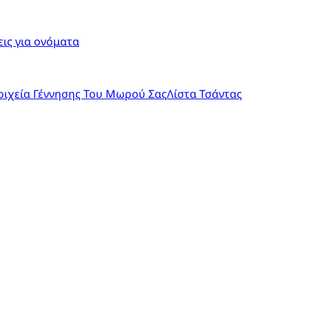
ις για ονόματα
οιχεία Γέννησης Του Μωρού Σας
Λίστα Τσάντας