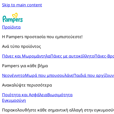
Skip to main content
Προϊόντα
Η Pampers προστασία που εμπιστεύεστε!
Ανά τύπο προϊόντος
Πάνες και Μωρομάντηλα
Πάνες με αυτοκόλλητο
Πάνες-Βρ
Pampers για κάθε βήμα
Νεογέννητο
Μωρά που μπουσουλάνε
Παιδιά που αρχίζουν
Ανακαλύψτε περισσότερα
Ποιότητα και Ασφάλεια
Βιωσιμότητα
Εγκυμοσύνη
Παρακολουθήστε κάθε σημαντική αλλαγή στην εγκυμοσύνη