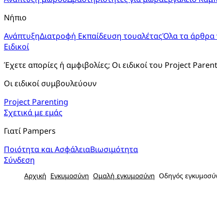
Νήπιο
Ανάπτυξη
Διατροφή
Εκπαίδευση τουαλέτας
Όλα τα άρθρα 
Ειδικοί
Έχετε απορίες ή αμφιβολίες; Οι ειδικοί του Project Paren
Οι ειδικοί συμβουλεύουν
Project Parenting
Σχετικά με εμάς
Γιατί Pampers
Ποιότητα και Ασφάλεια
Βιωσιμότητα
Σύνδεση
Αρχική
Εγκυμοσύνη
Ομαλή εγκυμοσύνη
Οδηγός εγκυμοσύν