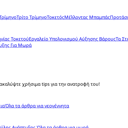
Τρίμηνο
Τρίτο Τρίμηνο
Τοκετός
Μέλλοντας Μπαμπάς
Προτάσε
νίας Τοκετού
Εργαλείο Υπολογισμού Αύξησης Βάρους
Τα Στ
υξης Για Μωρά
ακαλύψτε χρήσιμα tips για την ανατροφή του!
ια
Όλα τα άρθρα για νεογέννητα
πύλης Ανάπτυξης
Όλα τα άρθρα για μωρά