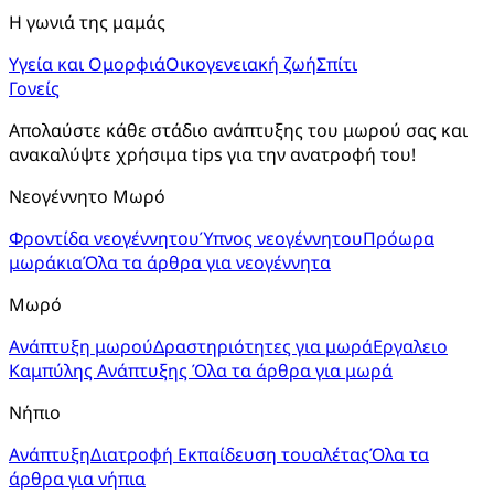
Η γωνιά της μαμάς
Υγεία και Ομορφιά
Οικογενειακή ζωή
Σπίτι
Γονείς
Απολαύστε κάθε στάδιο ανάπτυξης του μωρού σας και 
ανακαλύψτε χρήσιμα tips για την ανατροφή του!
Νεογέννητο Μωρό
Φροντίδα νεογέννητου
Ύπνος νεογέννητου
Πρόωρα
μωράκια
Όλα τα άρθρα για νεογέννητα
Μωρό
Ανάπτυξη μωρού
Δραστηριότητες για μωρά
Εργαλειο
Καμπύλης Ανάπτυξης
Όλα τα άρθρα για μωρά
Νήπιο
Ανάπτυξη
Διατροφή
Εκπαίδευση τουαλέτας
Όλα τα
άρθρα για νήπια