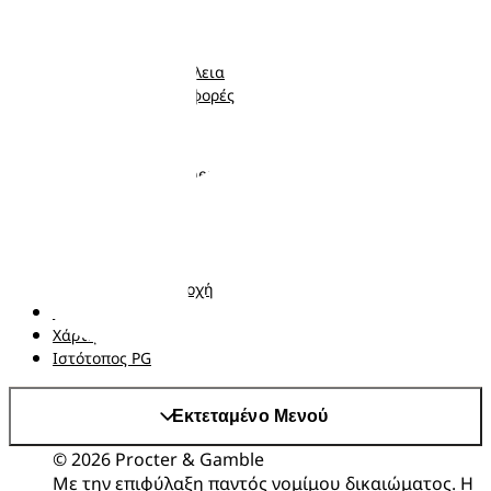
Πάνες με αυτοκόλλητο
Εγκυμοσύνη
Πάνες-Βρακάκι
Νεογέννητο
Μωρομάντηλα
Μωρό
Ποιότητα και Ασφάλεια
Νήπιο
Κουπόνια και προσφορές
Ακολουθήστε μας
Σχετικά με τα Pampers
Επικοινωνήστε μαζί μας
Όροι και Προϋποθέσεις
Δήλωση προσβασιμότητας
Δήλωση Απορρήτου
Αλλαγή χώρα/περιοχή
Τα δεδομένα Μου
Χάρτης ιστότοπου
Ιστότοπος PG
Εκτεταμένο Μενού
© 2026 Procter & Gamble
Με την επιφύλαξη παντός νομίμου δικαιώματος. Η