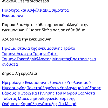
Ανακαλύψτε περισσότερα
Ποιότητα και Ασφάλεια
Βιωσιμότητα
Εγκυμοσύνη
Παρακολουθήστε κάθε σημαντική αλλαγή στην 
εγκυμοσύνη. Είμαστε δίπλα σας σε κάθε βήμα.
Άρθρα για την εγκυμοσύνη
Πρώιμα στάδια της εγκυμοσύνης
Πρώτο
Τρίμηνο
Δεύτερο Τρίμηνο
Τρίτο
Τρίμηνο
Τοκετός
Μέλλοντας Μπαμπάς
Προτάσεις για
ονόματα
Δημοφιλή εργαλεία
Ημερολόγιο Εγκυμοσύνης
Εργαλείο Υπολογισμού
Ημερομηνίας Τοκετού
Εργαλείο Υπολογισμού Αύξησης
Βάρους
Τα Στοιχεία Γέννησης Του Μωρού Σας
Λίστα
Τσάντας Μαιευτηρίου
Εργαλείο Εύρεσης
Ονόματος
Καμπύλη Ανάπτυξης Για Μωρά