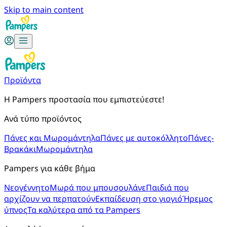
Skip to main content
Προϊόντα
Η Pampers προστασία που εμπιστεύεστε!
Ανά τύπο προϊόντος
Πάνες και Μωρομάντηλα
Πάνες με αυτοκόλλητο
Πάνες-
Βρακάκι
Μωρομάντηλα
Pampers για κάθε βήμα
Νεογέννητο
Μωρά που μπουσουλάνε
Παιδιά που
αρχίζουν να περπατούν
Εκπαίδευση στο γιογιό
Ήρεμος
ύπνος
Τα καλύτερα από τα Pampers