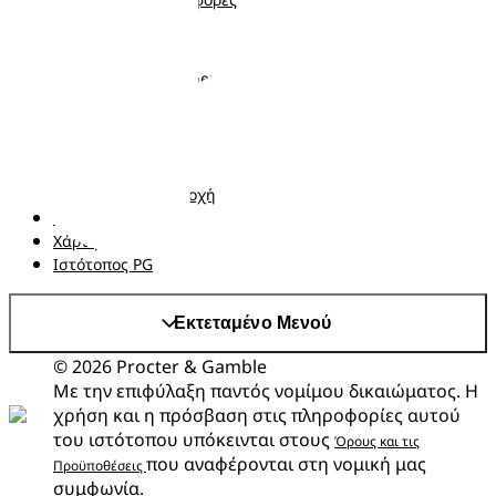
Ακολουθήστε μας
Σχετικά με τα Pampers
Επικοινωνήστε μαζί μας
Όροι και Προϋποθέσεις
Δήλωση προσβασιμότητας
Δήλωση Απορρήτου
Αλλαγή χώρα/περιοχή
Τα δεδομένα Μου
Χάρτης ιστότοπου
Ιστότοπος PG
Εκτεταμένο Μενού
© 2026 Procter & Gamble
Με την επιφύλαξη παντός νομίμου δικαιώματος. Η
χρήση και η πρόσβαση στις πληροφορίες αυτού
του ιστότοπου υπόκεινται στους
Όρους και τις
που αναφέρονται στη νομική μας
Προϋποθέσεις
συμφωνία.