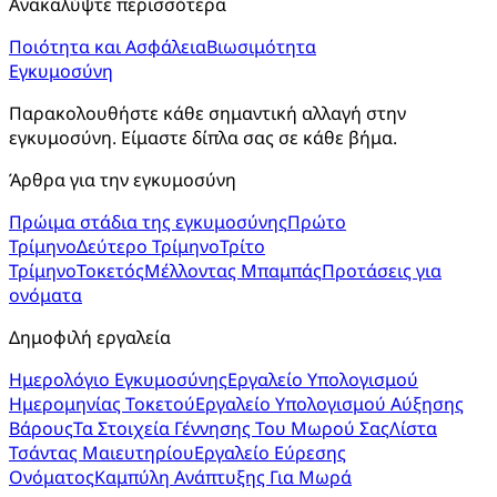
Ανακαλύψτε περισσότερα
Ποιότητα και Ασφάλεια
Βιωσιμότητα
Εγκυμοσύνη
Παρακολουθήστε κάθε σημαντική αλλαγή στην 
εγκυμοσύνη. Είμαστε δίπλα σας σε κάθε βήμα.
Άρθρα για την εγκυμοσύνη
Πρώιμα στάδια της εγκυμοσύνης
Πρώτο
Τρίμηνο
Δεύτερο Τρίμηνο
Τρίτο
Τρίμηνο
Τοκετός
Μέλλοντας Μπαμπάς
Προτάσεις για
ονόματα
Δημοφιλή εργαλεία
Ημερολόγιο Εγκυμοσύνης
Εργαλείο Υπολογισμού
Ημερομηνίας Τοκετού
Εργαλείο Υπολογισμού Αύξησης
Βάρους
Τα Στοιχεία Γέννησης Του Μωρού Σας
Λίστα
Τσάντας Μαιευτηρίου
Εργαλείο Εύρεσης
Ονόματος
Καμπύλη Ανάπτυξης Για Μωρά