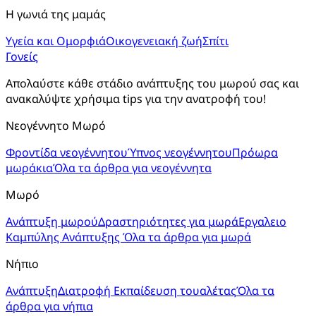
Η γωνιά της μαμάς
Υγεία και Ομορφιά
Οικογενειακή ζωή
Σπίτι
Γονείς
Απολαύστε κάθε στάδιο ανάπτυξης του μωρού σας και 
ανακαλύψτε χρήσιμα tips για την ανατροφή του!
Νεογέννητο Μωρό
Φροντίδα νεογέννητου
Ύπνος νεογέννητου
Πρόωρα
μωράκια
Όλα τα άρθρα για νεογέννητα
Μωρό
Ανάπτυξη μωρού
Δραστηριότητες για μωρά
Εργαλειο
Καμπύλης Ανάπτυξης
Όλα τα άρθρα για μωρά
Νήπιο
Ανάπτυξη
Διατροφή
Εκπαίδευση τουαλέτας
Όλα τα
άρθρα για νήπια