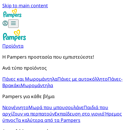
Skip to main content
Προϊόντα
Η Pampers προστασία που εμπιστεύεστε!
Ανά τύπο προϊόντος
Πάνες και Μωρομάντηλα
Πάνες με αυτοκόλλητο
Πάνες-
Βρακάκι
Μωρομάντηλα
Pampers για κάθε βήμα
Νεογέννητο
Μωρά που μπουσουλάνε
Παιδιά που
αρχίζουν να περπατούν
Εκπαίδευση στο γιογιό
Ήρεμος
ύπνος
Τα καλύτερα από τα Pampers