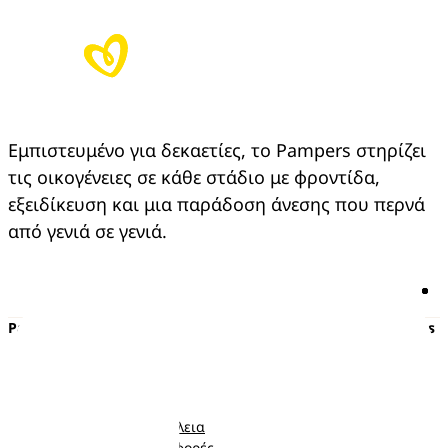
Εμπιστευμένο για δεκαετίες, το Pampers στηρίζει 
τις οικογένειες σε κάθε στάδιο με φροντίδα, 
εξειδίκευση και μια παράδοση άνεσης που περνά 
από γενιά σε γενιά.
Pampers
Περισσότερα από τα Pampers
Πάνες με αυτοκόλλητο
Εγκυμοσύνη
Πάνες-Βρακάκι
Νεογέννητο
Μωρομάντηλα
Μωρό
Ποιότητα και Ασφάλεια
Νήπιο
Κουπόνια και προσφορές