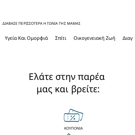
ΔΙΑΒΑΣΕ ΠΕΡΙΣΣΟΤΕΡΑ Η ΓΩΝΊΑ ΤΗΣ ΜΑΜΆΣ
Υγεία Και Ομορφιά
Σπίτι
Οικογενειακή Ζωή
Διαγ
Ελάτε στην παρέα 
μας και βρείτε:
ΚΟΥΠΟΝΙΑ