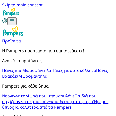
Skip to main content
Προϊόντα
Η Pampers προστασία που εμπιστεύεστε!
Ανά τύπο προϊόντος
Πάνες και Μωρομάντηλα
Πάνες με αυτοκόλλητο
Πάνες-
Βρακάκι
Μωρομάντηλα
Pampers για κάθε βήμα
Νεογέννητο
Μωρά που μπουσουλάνε
Παιδιά που
αρχίζουν να περπατούν
Εκπαίδευση στο γιογιό
Ήρεμος
ύπνος
Τα καλύτερα από τα Pampers