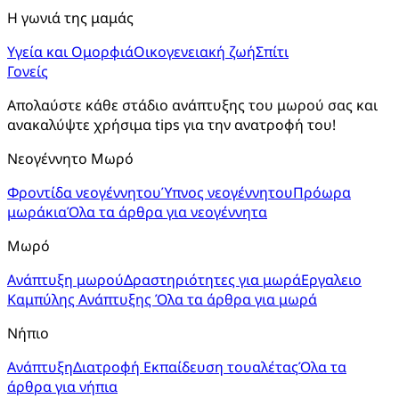
Η γωνιά της μαμάς
Υγεία και Ομορφιά
Οικογενειακή ζωή
Σπίτι
Γονείς
Απολαύστε κάθε στάδιο ανάπτυξης του μωρού σας και 
ανακαλύψτε χρήσιμα tips για την ανατροφή του!
Νεογέννητο Μωρό
Φροντίδα νεογέννητου
Ύπνος νεογέννητου
Πρόωρα
μωράκια
Όλα τα άρθρα για νεογέννητα
Μωρό
Ανάπτυξη μωρού
Δραστηριότητες για μωρά
Εργαλειο
Καμπύλης Ανάπτυξης
Όλα τα άρθρα για μωρά
Νήπιο
Ανάπτυξη
Διατροφή
Εκπαίδευση τουαλέτας
Όλα τα
άρθρα για νήπια