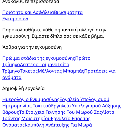
Ανακαλύψτε περισσότερα
Ποιότητα και Ασφάλεια
Βιωσιμότητα
Εγκυμοσύνη
Παρακολουθήστε κάθε σημαντική αλλαγή στην 
εγκυμοσύνη. Είμαστε δίπλα σας σε κάθε βήμα.
Άρθρα για την εγκυμοσύνη
Πρώιμα στάδια της εγκυμοσύνης
Πρώτο
Τρίμηνο
Δεύτερο Τρίμηνο
Τρίτο
Τρίμηνο
Τοκετός
Μέλλοντας Μπαμπάς
Προτάσεις για
ονόματα
Δημοφιλή εργαλεία
Ημερολόγιο Εγκυμοσύνης
Εργαλείο Υπολογισμού
Ημερομηνίας Τοκετού
Εργαλείο Υπολογισμού Αύξησης
Βάρους
Τα Στοιχεία Γέννησης Του Μωρού Σας
Λίστα
Τσάντας Μαιευτηρίου
Εργαλείο Εύρεσης
Ονόματος
Καμπύλη Ανάπτυξης Για Μωρά