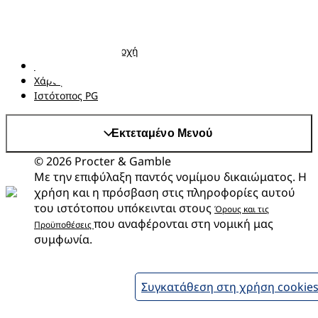
Όροι και Προϋποθέσεις
Δήλωση προσβασιμότητας
Δήλωση Απορρήτου
Αλλαγή χώρα/περιοχή
Τα δεδομένα Μου
Χάρτης ιστότοπου
Ιστότοπος PG
Εκτεταμένο Μενού
© 2026 Procter & Gamble
Με την επιφύλαξη παντός νομίμου δικαιώματος. Η
χρήση και η πρόσβαση στις πληροφορίες αυτού
του ιστότοπου υπόκεινται στους
Όρους και τις
που αναφέρονται στη νομική μας
Προϋποθέσεις
συμφωνία.
Συγκατάθεση στη χρήση cookie