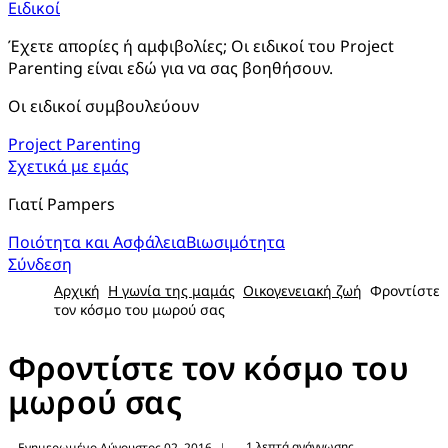
Ειδικοί
Έχετε απορίες ή αμφιβολίες; Οι ειδικοί του Project 
Parenting είναι εδώ για να σας βοηθήσουν.
Οι ειδικοί συμβουλεύουν
Project Parenting
Σχετικά με εμάς
Γιατί Pampers
Ποιότητα και Ασφάλεια
Βιωσιμότητα
Σύνδεση
Αρχική
Η γωνία της μαμάς
Οικογενειακή ζωή
Φροντίστε
τον κόσμο του μωρού σας
Φροντίστε τον κόσμο του
μωρού σας
1 λεπτά ανάγνωσης
Ενημερωμένο Αύγουστος 02, 2016
|