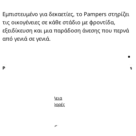
Εμπιστευμένο για δεκαετίες, το Pampers στηρίζει 
τις οικογένειες σε κάθε στάδιο με φροντίδα, 
εξειδίκευση και μια παράδοση άνεσης που περνά 
από γενιά σε γενιά.
Pampers
Περισσότερα από τα Pampers
Πάνες με αυτοκόλλητο
Εγκυμοσύνη
Πάνες-Βρακάκι
Νεογέννητο
Μωρομάντηλα
Μωρό
Ποιότητα και Ασφάλεια
Νήπιο
Κουπόνια και προσφορές
Ακολουθήστε μας
Σχετικά με τα Pampers
Επικοινωνήστε μαζί μας