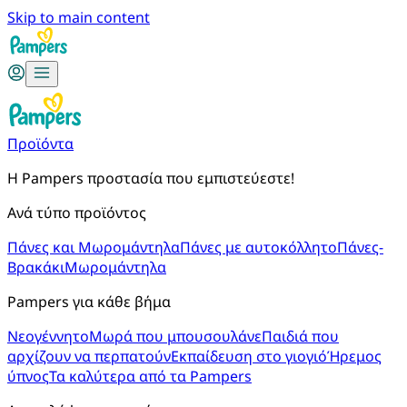
Skip to main content
Προϊόντα
Η Pampers προστασία που εμπιστεύεστε!
Ανά τύπο προϊόντος
Πάνες και Μωρομάντηλα
Πάνες με αυτοκόλλητο
Πάνες-
Βρακάκι
Μωρομάντηλα
Pampers για κάθε βήμα
Νεογέννητο
Μωρά που μπουσουλάνε
Παιδιά που
αρχίζουν να περπατούν
Εκπαίδευση στο γιογιό
Ήρεμος
ύπνος
Τα καλύτερα από τα Pampers