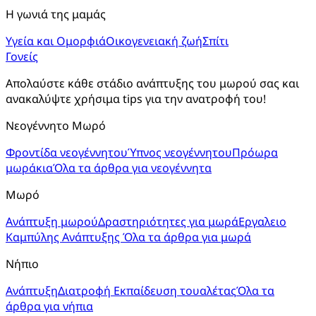
Η γωνιά της μαμάς
Υγεία και Ομορφιά
Οικογενειακή ζωή
Σπίτι
Γονείς
Απολαύστε κάθε στάδιο ανάπτυξης του μωρού σας και 
ανακαλύψτε χρήσιμα tips για την ανατροφή του!
Νεογέννητο Μωρό
Φροντίδα νεογέννητου
Ύπνος νεογέννητου
Πρόωρα
μωράκια
Όλα τα άρθρα για νεογέννητα
Μωρό
Ανάπτυξη μωρού
Δραστηριότητες για μωρά
Εργαλειο
Καμπύλης Ανάπτυξης
Όλα τα άρθρα για μωρά
Νήπιο
Ανάπτυξη
Διατροφή
Εκπαίδευση τουαλέτας
Όλα τα
άρθρα για νήπια