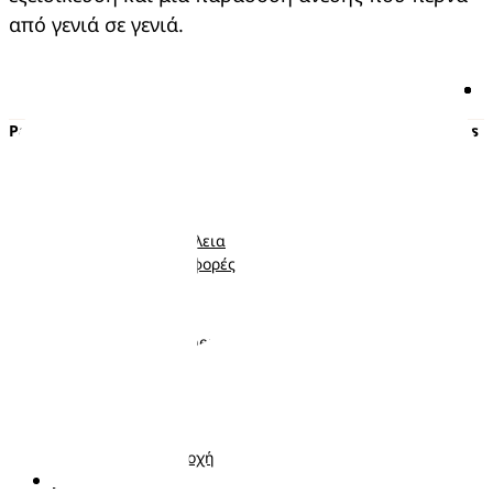
από γενιά σε γενιά.
Pampers
Περισσότερα από τα Pampers
Πάνες με αυτοκόλλητο
Εγκυμοσύνη
Πάνες-Βρακάκι
Νεογέννητο
Μωρομάντηλα
Μωρό
Ποιότητα και Ασφάλεια
Νήπιο
Κουπόνια και προσφορές
Ακολουθήστε μας
Σχετικά με τα Pampers
Επικοινωνήστε μαζί μας
Όροι και Προϋποθέσεις
Δήλωση προσβασιμότητας
Δήλωση Απορρήτου
Αλλαγή χώρα/περιοχή
Τα δεδομένα Μου