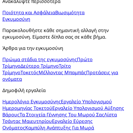
Ανακαλύψτε περισσότερα
Ποιότητα και Ασφάλεια
Βιωσιμότητα
Εγκυμοσύνη
Παρακολουθήστε κάθε σημαντική αλλαγή στην 
εγκυμοσύνη. Είμαστε δίπλα σας σε κάθε βήμα.
Άρθρα για την εγκυμοσύνη
Πρώιμα στάδια της εγκυμοσύνης
Πρώτο
Τρίμηνο
Δεύτερο Τρίμηνο
Τρίτο
Τρίμηνο
Τοκετός
Μέλλοντας Μπαμπάς
Προτάσεις για
ονόματα
Δημοφιλή εργαλεία
Ημερολόγιο Εγκυμοσύνης
Εργαλείο Υπολογισμού
Ημερομηνίας Τοκετού
Εργαλείο Υπολογισμού Αύξησης
Βάρους
Τα Στοιχεία Γέννησης Του Μωρού Σας
Λίστα
Τσάντας Μαιευτηρίου
Εργαλείο Εύρεσης
Ονόματος
Καμπύλη Ανάπτυξης Για Μωρά