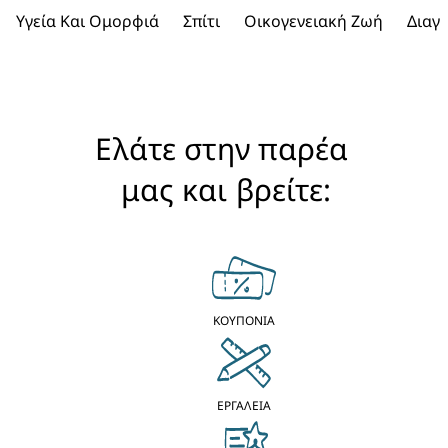
Υγεία Και Ομορφιά
Σπίτι
Οικογενειακή Ζωή
Διαγ
Ελάτε στην παρέα 
μας και βρείτε:
ΚΟΥΠΟΝΙΑ
ΕΡΓΑΛΕΙΑ