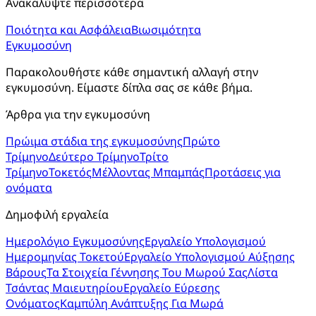
Ανακαλύψτε περισσότερα
Ποιότητα και Ασφάλεια
Βιωσιμότητα
Εγκυμοσύνη
Παρακολουθήστε κάθε σημαντική αλλαγή στην 
εγκυμοσύνη. Είμαστε δίπλα σας σε κάθε βήμα.
Άρθρα για την εγκυμοσύνη
Πρώιμα στάδια της εγκυμοσύνης
Πρώτο
Τρίμηνο
Δεύτερο Τρίμηνο
Τρίτο
Τρίμηνο
Τοκετός
Μέλλοντας Μπαμπάς
Προτάσεις για
ονόματα
Δημοφιλή εργαλεία
Ημερολόγιο Εγκυμοσύνης
Εργαλείο Υπολογισμού
Ημερομηνίας Τοκετού
Εργαλείο Υπολογισμού Αύξησης
Βάρους
Τα Στοιχεία Γέννησης Του Μωρού Σας
Λίστα
Τσάντας Μαιευτηρίου
Εργαλείο Εύρεσης
Ονόματος
Καμπύλη Ανάπτυξης Για Μωρά