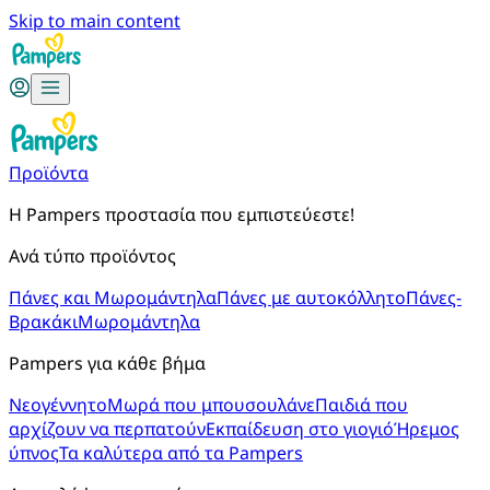
Skip to main content
Προϊόντα
Η Pampers προστασία που εμπιστεύεστε!
Ανά τύπο προϊόντος
Πάνες και Μωρομάντηλα
Πάνες με αυτοκόλλητο
Πάνες-
Βρακάκι
Μωρομάντηλα
Pampers για κάθε βήμα
Νεογέννητο
Μωρά που μπουσουλάνε
Παιδιά που
αρχίζουν να περπατούν
Εκπαίδευση στο γιογιό
Ήρεμος
ύπνος
Τα καλύτερα από τα Pampers