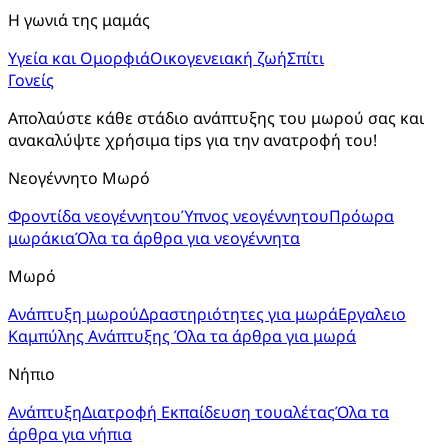
Η γωνιά της μαμάς
Υγεία και Ομορφιά
Οικογενειακή ζωή
Σπίτι
Γονείς
Απολαύστε κάθε στάδιο ανάπτυξης του μωρού σας και 
ανακαλύψτε χρήσιμα tips για την ανατροφή του!
Νεογέννητο Μωρό
Φροντίδα νεογέννητου
Ύπνος νεογέννητου
Πρόωρα
μωράκια
Όλα τα άρθρα για νεογέννητα
Μωρό
Ανάπτυξη μωρού
Δραστηριότητες για μωρά
Εργαλειο
Καμπύλης Ανάπτυξης
Όλα τα άρθρα για μωρά
Νήπιο
Ανάπτυξη
Διατροφή
Εκπαίδευση τουαλέτας
Όλα τα
άρθρα για νήπια