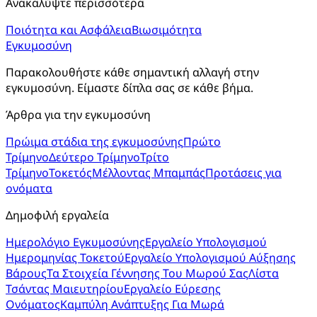
Ανακαλύψτε περισσότερα
Ποιότητα και Ασφάλεια
Βιωσιμότητα
Εγκυμοσύνη
Παρακολουθήστε κάθε σημαντική αλλαγή στην 
εγκυμοσύνη. Είμαστε δίπλα σας σε κάθε βήμα.
Άρθρα για την εγκυμοσύνη
Πρώιμα στάδια της εγκυμοσύνης
Πρώτο
Τρίμηνο
Δεύτερο Τρίμηνο
Τρίτο
Τρίμηνο
Τοκετός
Μέλλοντας Μπαμπάς
Προτάσεις για
ονόματα
Δημοφιλή εργαλεία
Ημερολόγιο Εγκυμοσύνης
Εργαλείο Υπολογισμού
Ημερομηνίας Τοκετού
Εργαλείο Υπολογισμού Αύξησης
Βάρους
Τα Στοιχεία Γέννησης Του Μωρού Σας
Λίστα
Τσάντας Μαιευτηρίου
Εργαλείο Εύρεσης
Ονόματος
Καμπύλη Ανάπτυξης Για Μωρά