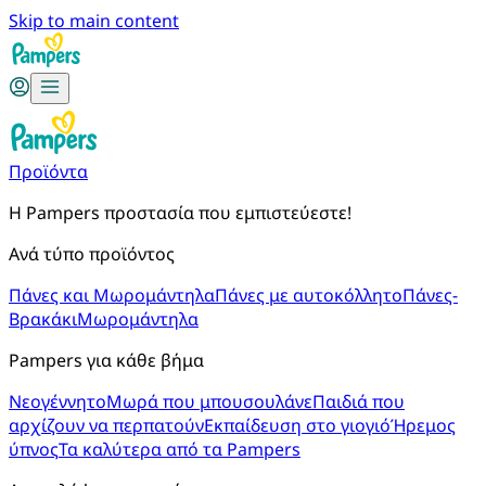
Skip to main content
Προϊόντα
Η Pampers προστασία που εμπιστεύεστε!
Ανά τύπο προϊόντος
Πάνες και Μωρομάντηλα
Πάνες με αυτοκόλλητο
Πάνες-
Βρακάκι
Μωρομάντηλα
Pampers για κάθε βήμα
Νεογέννητο
Μωρά που μπουσουλάνε
Παιδιά που
αρχίζουν να περπατούν
Εκπαίδευση στο γιογιό
Ήρεμος
ύπνος
Τα καλύτερα από τα Pampers