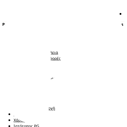
Pampers
Περισσότερα από τα Pampers
Πάνες με αυτοκόλλητο
Εγκυμοσύνη
Πάνες-Βρακάκι
Νεογέννητο
Μωρομάντηλα
Μωρό
Ποιότητα και Ασφάλεια
Νήπιο
Κουπόνια και προσφορές
Ακολουθήστε μας
Σχετικά με τα Pampers
Επικοινωνήστε μαζί μας
Όροι και Προϋποθέσεις
Δήλωση προσβασιμότητας
Δήλωση Απορρήτου
Αλλαγή χώρα/περιοχή
Τα δεδομένα Μου
Χάρτης ιστότοπου
Ιστότοπος PG