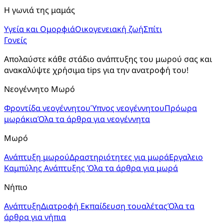
Η γωνιά της μαμάς
Υγεία και Ομορφιά
Οικογενειακή ζωή
Σπίτι
Γονείς
Απολαύστε κάθε στάδιο ανάπτυξης του μωρού σας και 
ανακαλύψτε χρήσιμα tips για την ανατροφή του!
Νεογέννητο Μωρό
Φροντίδα νεογέννητου
Ύπνος νεογέννητου
Πρόωρα
μωράκια
Όλα τα άρθρα για νεογέννητα
Μωρό
Ανάπτυξη μωρού
Δραστηριότητες για μωρά
Εργαλειο
Καμπύλης Ανάπτυξης
Όλα τα άρθρα για μωρά
Νήπιο
Ανάπτυξη
Διατροφή
Εκπαίδευση τουαλέτας
Όλα τα
άρθρα για νήπια