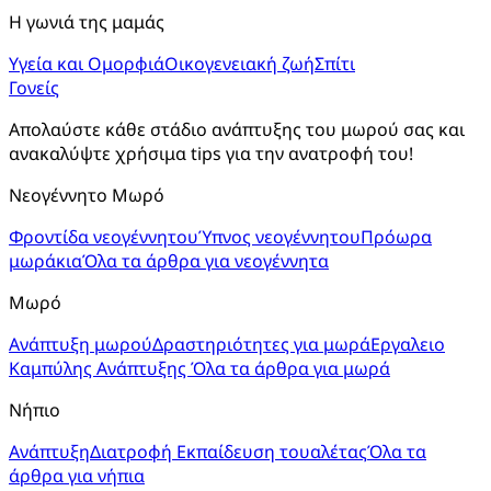
Η γωνιά της μαμάς
Υγεία και Ομορφιά
Οικογενειακή ζωή
Σπίτι
Γονείς
Απολαύστε κάθε στάδιο ανάπτυξης του μωρού σας και 
ανακαλύψτε χρήσιμα tips για την ανατροφή του!
Νεογέννητο Μωρό
Φροντίδα νεογέννητου
Ύπνος νεογέννητου
Πρόωρα
μωράκια
Όλα τα άρθρα για νεογέννητα
Μωρό
Ανάπτυξη μωρού
Δραστηριότητες για μωρά
Εργαλειο
Καμπύλης Ανάπτυξης
Όλα τα άρθρα για μωρά
Νήπιο
Ανάπτυξη
Διατροφή
Εκπαίδευση τουαλέτας
Όλα τα
άρθρα για νήπια