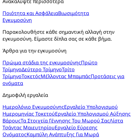
Ανακαλύψτε περισσότερα
Ποιότητα και Ασφάλεια
Βιωσιμότητα
Εγκυμοσύνη
Παρακολουθήστε κάθε σημαντική αλλαγή στην 
εγκυμοσύνη. Είμαστε δίπλα σας σε κάθε βήμα.
Άρθρα για την εγκυμοσύνη
Πρώιμα στάδια της εγκυμοσύνης
Πρώτο
Τρίμηνο
Δεύτερο Τρίμηνο
Τρίτο
Τρίμηνο
Τοκετός
Μέλλοντας Μπαμπάς
Προτάσεις για
ονόματα
Δημοφιλή εργαλεία
Ημερολόγιο Εγκυμοσύνης
Εργαλείο Υπολογισμού
Ημερομηνίας Τοκετού
Εργαλείο Υπολογισμού Αύξησης
Βάρους
Τα Στοιχεία Γέννησης Του Μωρού Σας
Λίστα
Τσάντας Μαιευτηρίου
Εργαλείο Εύρεσης
Ονόματος
Καμπύλη Ανάπτυξης Για Μωρά