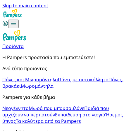
Skip to main content
Προϊόντα
Η Pampers προστασία που εμπιστεύεστε!
Ανά τύπο προϊόντος
Πάνες και Μωρομάντηλα
Πάνες με αυτοκόλλητο
Πάνες-
Βρακάκι
Μωρομάντηλα
Pampers για κάθε βήμα
Νεογέννητο
Μωρά που μπουσουλάνε
Παιδιά που
αρχίζουν να περπατούν
Εκπαίδευση στο γιογιό
Ήρεμος
ύπνος
Τα καλύτερα από τα Pampers