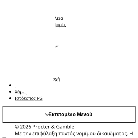
Πάνες-Βρακάκι
Νεογέννητο
Μωρομάντηλα
Μωρό
Ποιότητα και Ασφάλεια
Νήπιο
Κουπόνια και προσφορές
Ακολουθήστε μας
Σχετικά με τα Pampers
Επικοινωνήστε μαζί μας
Όροι και Προϋποθέσεις
Δήλωση προσβασιμότητας
Δήλωση Απορρήτου
Αλλαγή χώρα/περιοχή
Τα δεδομένα Μου
Χάρτης ιστότοπου
Ιστότοπος PG
Εκτεταμένο Μενού
© 2026 Procter & Gamble
Με την επιφύλαξη παντός νομίμου δικαιώματος. Η