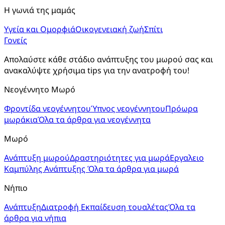
Η γωνιά της μαμάς
Υγεία και Ομορφιά
Οικογενειακή ζωή
Σπίτι
Γονείς
Απολαύστε κάθε στάδιο ανάπτυξης του μωρού σας και 
ανακαλύψτε χρήσιμα tips για την ανατροφή του!
Νεογέννητο Μωρό
Φροντίδα νεογέννητου
Ύπνος νεογέννητου
Πρόωρα
μωράκια
Όλα τα άρθρα για νεογέννητα
Μωρό
Ανάπτυξη μωρού
Δραστηριότητες για μωρά
Εργαλειο
Καμπύλης Ανάπτυξης
Όλα τα άρθρα για μωρά
Νήπιο
Ανάπτυξη
Διατροφή
Εκπαίδευση τουαλέτας
Όλα τα
άρθρα για νήπια