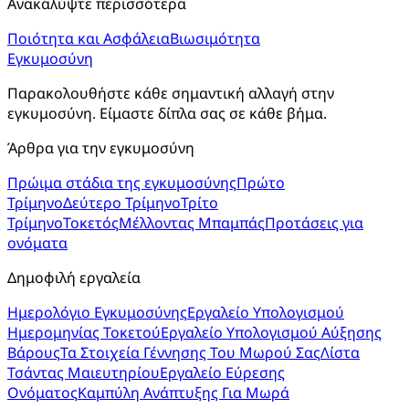
Ανακαλύψτε περισσότερα
Ποιότητα και Ασφάλεια
Βιωσιμότητα
Εγκυμοσύνη
Παρακολουθήστε κάθε σημαντική αλλαγή στην 
εγκυμοσύνη. Είμαστε δίπλα σας σε κάθε βήμα.
Άρθρα για την εγκυμοσύνη
Πρώιμα στάδια της εγκυμοσύνης
Πρώτο
Τρίμηνο
Δεύτερο Τρίμηνο
Τρίτο
Τρίμηνο
Τοκετός
Μέλλοντας Μπαμπάς
Προτάσεις για
ονόματα
Δημοφιλή εργαλεία
Ημερολόγιο Εγκυμοσύνης
Εργαλείο Υπολογισμού
Ημερομηνίας Τοκετού
Εργαλείο Υπολογισμού Αύξησης
Βάρους
Τα Στοιχεία Γέννησης Του Μωρού Σας
Λίστα
Τσάντας Μαιευτηρίου
Εργαλείο Εύρεσης
Ονόματος
Καμπύλη Ανάπτυξης Για Μωρά