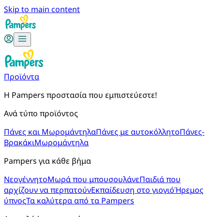
Skip to main content
Προϊόντα
Η Pampers προστασία που εμπιστεύεστε!
Ανά τύπο προϊόντος
Πάνες και Μωρομάντηλα
Πάνες με αυτοκόλλητο
Πάνες-
Βρακάκι
Μωρομάντηλα
Pampers για κάθε βήμα
Νεογέννητο
Μωρά που μπουσουλάνε
Παιδιά που
αρχίζουν να περπατούν
Εκπαίδευση στο γιογιό
Ήρεμος
ύπνος
Τα καλύτερα από τα Pampers