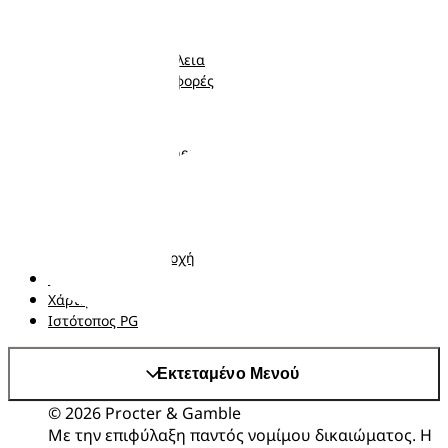
Πάνες-Βρακάκι
Νεογέννητο
Μωρομάντηλα
Μωρό
Ποιότητα και Ασφάλεια
Νήπιο
Κουπόνια και προσφορές
Ακολουθήστε μας
Σχετικά με τα Pampers
Επικοινωνήστε μαζί μας
Όροι και Προϋποθέσεις
Δήλωση προσβασιμότητας
Δήλωση Απορρήτου
Αλλαγή χώρα/περιοχή
Τα δεδομένα Μου
Χάρτης ιστότοπου
Ιστότοπος PG
Εκτεταμένο Μενού
© 2026 Procter & Gamble
Με την επιφύλαξη παντός νομίμου δικαιώματος. Η