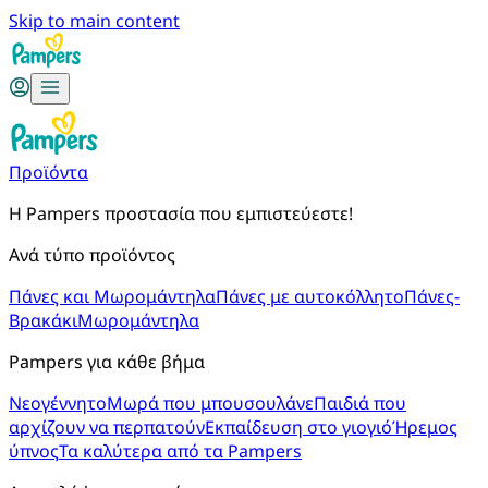
Skip to main content
Προϊόντα
Η Pampers προστασία που εμπιστεύεστε!
Ανά τύπο προϊόντος
Πάνες και Μωρομάντηλα
Πάνες με αυτοκόλλητο
Πάνες-
Βρακάκι
Μωρομάντηλα
Pampers για κάθε βήμα
Νεογέννητο
Μωρά που μπουσουλάνε
Παιδιά που
αρχίζουν να περπατούν
Εκπαίδευση στο γιογιό
Ήρεμος
ύπνος
Τα καλύτερα από τα Pampers