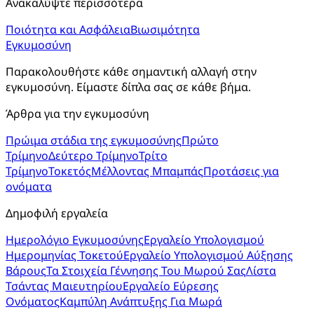
Ανακαλύψτε περισσότερα
Ποιότητα και Ασφάλεια
Βιωσιμότητα
Εγκυμοσύνη
Παρακολουθήστε κάθε σημαντική αλλαγή στην 
εγκυμοσύνη. Είμαστε δίπλα σας σε κάθε βήμα.
Άρθρα για την εγκυμοσύνη
Πρώιμα στάδια της εγκυμοσύνης
Πρώτο
Τρίμηνο
Δεύτερο Τρίμηνο
Τρίτο
Τρίμηνο
Τοκετός
Μέλλοντας Μπαμπάς
Προτάσεις για
ονόματα
Δημοφιλή εργαλεία
Ημερολόγιο Εγκυμοσύνης
Εργαλείο Υπολογισμού
Ημερομηνίας Τοκετού
Εργαλείο Υπολογισμού Αύξησης
Βάρους
Τα Στοιχεία Γέννησης Του Μωρού Σας
Λίστα
Τσάντας Μαιευτηρίου
Εργαλείο Εύρεσης
Ονόματος
Καμπύλη Ανάπτυξης Για Μωρά