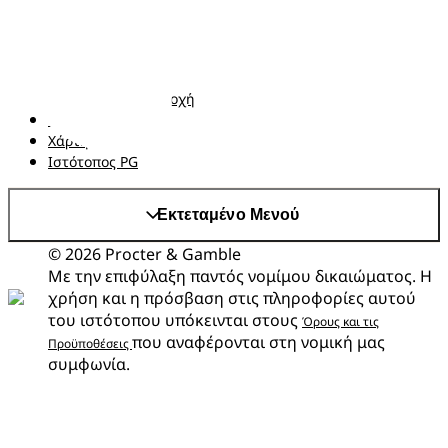
Επικοινωνήστε μαζί μας
Όροι και Προϋποθέσεις
Δήλωση προσβασιμότητας
Δήλωση Απορρήτου
Αλλαγή χώρα/περιοχή
Τα δεδομένα Μου
Χάρτης ιστότοπου
Ιστότοπος PG
Εκτεταμένο Μενού
© 2026 Procter & Gamble
Με την επιφύλαξη παντός νομίμου δικαιώματος. Η
χρήση και η πρόσβαση στις πληροφορίες αυτού
του ιστότοπου υπόκεινται στους
Όρους και τις
που αναφέρονται στη νομική μας
Προϋποθέσεις
συμφωνία.