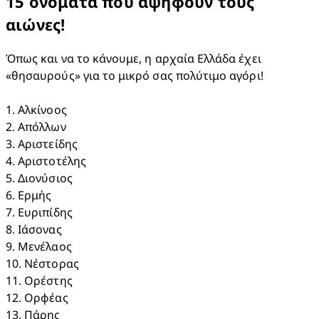
15 ονόματα που αψηφούν τους
αιώνες!
Όπως και να το κάνουμε, η αρχαία Ελλάδα έχει 
«θησαυρούς» για το μικρό σας πολύτιμο αγόρι!​

1. Αλκίνοος​

2. Απόλλων​

3. Αριστείδης​

4. Αριστοτέλης​

5. Διονύσιος​

6. Ερμής​

7. Ευριπίδης​

8. Ιάσονας​

9. Μενέλαος​

10. Νέστορας​

11. Ορέστης​

12. Ορφέας​

13. Πάρης​
