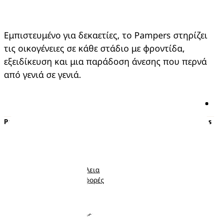
Εμπιστευμένο για δεκαετίες, το Pampers στηρίζει 
τις οικογένειες σε κάθε στάδιο με φροντίδα, 
εξειδίκευση και μια παράδοση άνεσης που περνά 
από γενιά σε γενιά.
Pampers
Περισσότερα από τα Pampers
Πάνες με αυτοκόλλητο
Εγκυμοσύνη
Πάνες-Βρακάκι
Νεογέννητο
Μωρομάντηλα
Μωρό
Ποιότητα και Ασφάλεια
Νήπιο
Κουπόνια και προσφορές
Ακολουθήστε μας
Σχετικά με τα Pampers