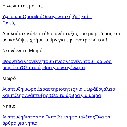
Η γωνιά της μαμάς
Υγεία και Ομορφιά
Οικογενειακή ζωή
Σπίτι
Γονείς
Απολαύστε κάθε στάδιο ανάπτυξης του μωρού σας και 
ανακαλύψτε χρήσιμα tips για την ανατροφή του!
Νεογέννητο Μωρό
Φροντίδα νεογέννητου
Ύπνος νεογέννητου
Πρόωρα
μωράκια
Όλα τα άρθρα για νεογέννητα
Μωρό
Ανάπτυξη μωρού
Δραστηριότητες για μωρά
Εργαλειο
Καμπύλης Ανάπτυξης
Όλα τα άρθρα για μωρά
Νήπιο
Ανάπτυξη
Διατροφή
Εκπαίδευση τουαλέτας
Όλα τα
άρθρα για νήπια