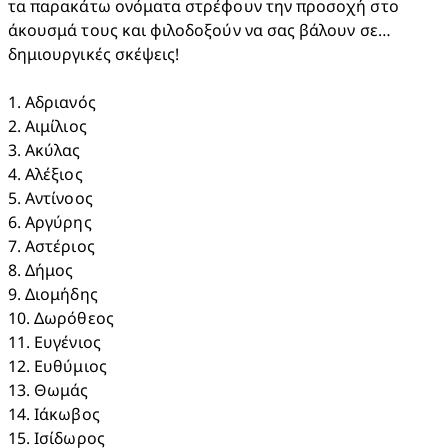
τα παρακάτω ονόματα στρέφουν την προσοχή στο 
άκουσμά τους και φιλοδοξούν να σας βάλουν σε… 
δημιουργικές σκέψεις!

1. Αδριανός​

2. Αιμίλιος​

3. Ακύλας​

4. Αλέξιος​

5. Αντίνοος​

6. Αργύρης​

7. Αστέριος​

8. Δήμος​

9. Διομήδης​

10. Δωρόθεος​

11. Ευγένιος​

12. Ευθύμιος​

13. Θωμάς​

14. Ιάκωβος​

15. Ισίδωρος​
