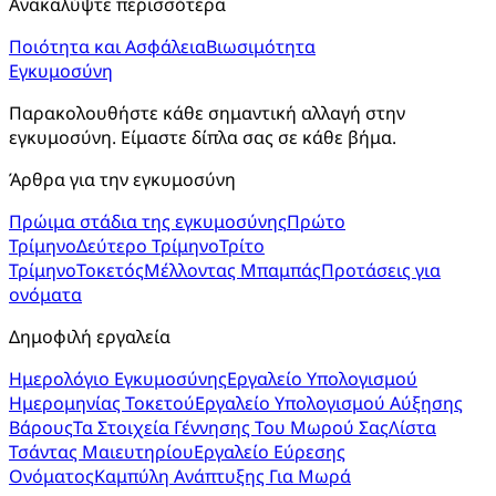
Ανακαλύψτε περισσότερα
Ποιότητα και Ασφάλεια
Βιωσιμότητα
Εγκυμοσύνη
Παρακολουθήστε κάθε σημαντική αλλαγή στην 
εγκυμοσύνη. Είμαστε δίπλα σας σε κάθε βήμα.
Άρθρα για την εγκυμοσύνη
Πρώιμα στάδια της εγκυμοσύνης
Πρώτο
Τρίμηνο
Δεύτερο Τρίμηνο
Τρίτο
Τρίμηνο
Τοκετός
Μέλλοντας Μπαμπάς
Προτάσεις για
ονόματα
Δημοφιλή εργαλεία
Ημερολόγιο Εγκυμοσύνης
Εργαλείο Υπολογισμού
Ημερομηνίας Τοκετού
Εργαλείο Υπολογισμού Αύξησης
Βάρους
Τα Στοιχεία Γέννησης Του Μωρού Σας
Λίστα
Τσάντας Μαιευτηρίου
Εργαλείο Εύρεσης
Ονόματος
Καμπύλη Ανάπτυξης Για Μωρά