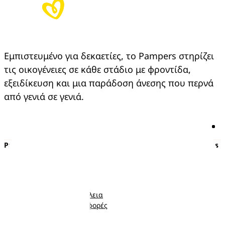
Εμπιστευμένο για δεκαετίες, το Pampers στηρίζει 
τις οικογένειες σε κάθε στάδιο με φροντίδα, 
εξειδίκευση και μια παράδοση άνεσης που περνά 
από γενιά σε γενιά.
Pampers
Περισσότερα από τα Pampers
Πάνες με αυτοκόλλητο
Εγκυμοσύνη
Πάνες-Βρακάκι
Νεογέννητο
Μωρομάντηλα
Μωρό
Ποιότητα και Ασφάλεια
Νήπιο
Κουπόνια και προσφορές
Ακολουθήστε μας