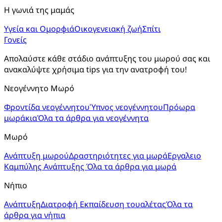
Η γωνιά της μαμάς
Υγεία και Ομορφιά
Οικογενειακή ζωή
Σπίτι
Γονείς
Απολαύστε κάθε στάδιο ανάπτυξης του μωρού σας και 
ανακαλύψτε χρήσιμα tips για την ανατροφή του!
Νεογέννητο Μωρό
Φροντίδα νεογέννητου
Ύπνος νεογέννητου
Πρόωρα
μωράκια
Όλα τα άρθρα για νεογέννητα
Μωρό
Ανάπτυξη μωρού
Δραστηριότητες για μωρά
Εργαλειο
Καμπύλης Ανάπτυξης
Όλα τα άρθρα για μωρά
Νήπιο
Ανάπτυξη
Διατροφή
Εκπαίδευση τουαλέτας
Όλα τα
άρθρα για νήπια