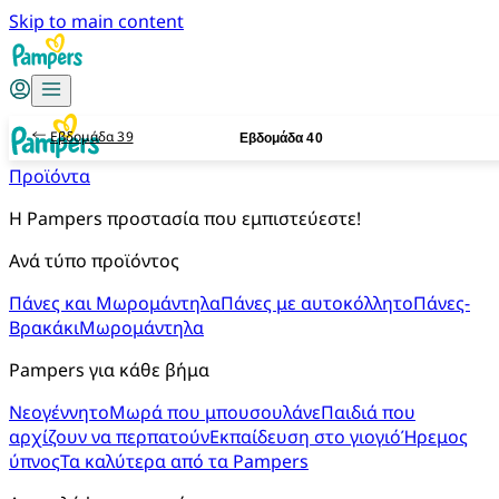
Skip to main content
Εβδομάδα 39
Εβδομάδα 40
Προϊόντα
Η Pampers προστασία που εμπιστεύεστε!
Ανά τύπο προϊόντος
Πάνες και Μωρομάντηλα
Πάνες με αυτοκόλλητο
Πάνες-
Βρακάκι
Μωρομάντηλα
Pampers για κάθε βήμα
Νεογέννητο
Μωρά που μπουσουλάνε
Παιδιά που
αρχίζουν να περπατούν
Εκπαίδευση στο γιογιό
Ήρεμος
ύπνος
Τα καλύτερα από τα Pampers