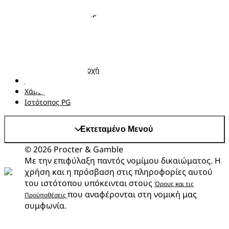
Σχετικά με τα Pampers
Επικοινωνήστε μαζί μας
Όροι και Προϋποθέσεις
Δήλωση προσβασιμότητας
Δήλωση Απορρήτου
Αλλαγή χώρα/περιοχή
Τα δεδομένα Μου
Χάρτης ιστότοπου
Ιστότοπος PG
Εκτεταμένο Μενού
© 2026 Procter & Gamble
Με την επιφύλαξη παντός νομίμου δικαιώματος. Η
χρήση και η πρόσβαση στις πληροφορίες αυτού
του ιστότοπου υπόκεινται στους
Όρους και τις
που αναφέρονται στη νομική μας
Προϋποθέσεις
συμφωνία.