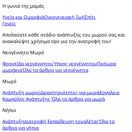
Η γωνιά της μαμάς
Υγεία και Ομορφιά
Οικογενειακή ζωή
Σπίτι
Γονείς
Απολαύστε κάθε στάδιο ανάπτυξης του μωρού σας και 
ανακαλύψτε χρήσιμα tips για την ανατροφή του!
Νεογέννητο Μωρό
Φροντίδα νεογέννητου
Ύπνος νεογέννητου
Πρόωρα
μωράκια
Όλα τα άρθρα για νεογέννητα
Μωρό
Ανάπτυξη μωρού
Δραστηριότητες για μωρά
Εργαλειο
Καμπύλης Ανάπτυξης
Όλα τα άρθρα για μωρά
Νήπιο
Ανάπτυξη
Διατροφή
Εκπαίδευση τουαλέτας
Όλα τα
άρθρα για νήπια