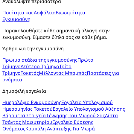
Ανακαλύψτε περισσότερα
Ποιότητα και Ασφάλεια
Βιωσιμότητα
Εγκυμοσύνη
Παρακολουθήστε κάθε σημαντική αλλαγή στην 
εγκυμοσύνη. Είμαστε δίπλα σας σε κάθε βήμα.
Άρθρα για την εγκυμοσύνη
Πρώιμα στάδια της εγκυμοσύνης
Πρώτο
Τρίμηνο
Δεύτερο Τρίμηνο
Τρίτο
Τρίμηνο
Τοκετός
Μέλλοντας Μπαμπάς
Προτάσεις για
ονόματα
Δημοφιλή εργαλεία
Ημερολόγιο Εγκυμοσύνης
Εργαλείο Υπολογισμού
Ημερομηνίας Τοκετού
Εργαλείο Υπολογισμού Αύξησης
Βάρους
Τα Στοιχεία Γέννησης Του Μωρού Σας
Λίστα
Τσάντας Μαιευτηρίου
Εργαλείο Εύρεσης
Ονόματος
Καμπύλη Ανάπτυξης Για Μωρά