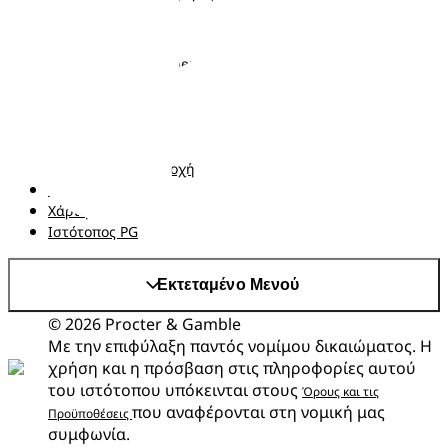
Ακολουθήστε μας
Σχετικά με τα Pampers
Επικοινωνήστε μαζί μας
Όροι και Προϋποθέσεις
Δήλωση προσβασιμότητας
Δήλωση Απορρήτου
Αλλαγή χώρα/περιοχή
Τα δεδομένα Μου
Χάρτης ιστότοπου
Ιστότοπος PG
Εκτεταμένο Μενού
© 2026 Procter & Gamble
Με την επιφύλαξη παντός νομίμου δικαιώματος. Η
χρήση και η πρόσβαση στις πληροφορίες αυτού
του ιστότοπου υπόκεινται στους
Όρους και τις
που αναφέρονται στη νομική μας
Προϋποθέσεις
συμφωνία.