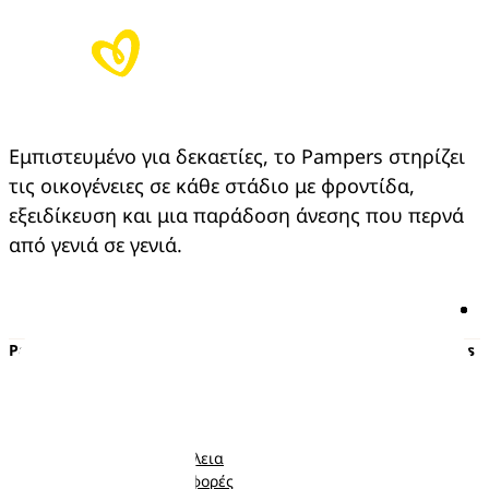
Εμπιστευμένο για δεκαετίες, το Pampers στηρίζει 
τις οικογένειες σε κάθε στάδιο με φροντίδα, 
εξειδίκευση και μια παράδοση άνεσης που περνά 
από γενιά σε γενιά.
Pampers
Περισσότερα από τα Pampers
Πάνες με αυτοκόλλητο
Εγκυμοσύνη
Πάνες-Βρακάκι
Νεογέννητο
Μωρομάντηλα
Μωρό
Ποιότητα και Ασφάλεια
Νήπιο
Κουπόνια και προσφορές