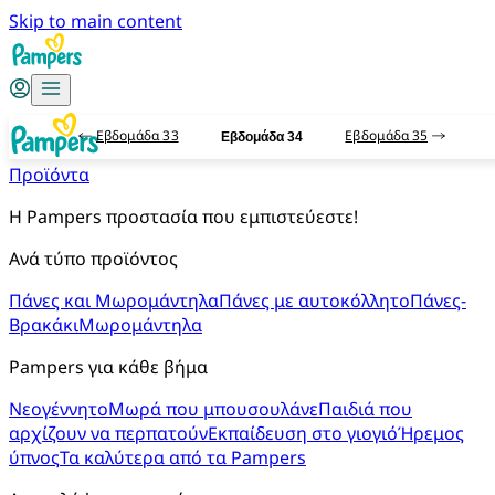
Skip to main content
Εβδομάδα 33
Εβδομάδα 35
Εβδομάδα 34
Προϊόντα
Η Pampers προστασία που εμπιστεύεστε!
Ανά τύπο προϊόντος
Πάνες και Μωρομάντηλα
Πάνες με αυτοκόλλητο
Πάνες-
Βρακάκι
Μωρομάντηλα
Pampers για κάθε βήμα
Νεογέννητο
Μωρά που μπουσουλάνε
Παιδιά που
αρχίζουν να περπατούν
Εκπαίδευση στο γιογιό
Ήρεμος
ύπνος
Τα καλύτερα από τα Pampers