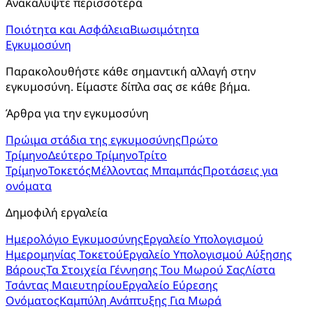
Ανακαλύψτε περισσότερα
Ποιότητα και Ασφάλεια
Βιωσιμότητα
Εγκυμοσύνη
Παρακολουθήστε κάθε σημαντική αλλαγή στην 
εγκυμοσύνη. Είμαστε δίπλα σας σε κάθε βήμα.
Άρθρα για την εγκυμοσύνη
Πρώιμα στάδια της εγκυμοσύνης
Πρώτο
Τρίμηνο
Δεύτερο Τρίμηνο
Τρίτο
Τρίμηνο
Τοκετός
Μέλλοντας Μπαμπάς
Προτάσεις για
ονόματα
Δημοφιλή εργαλεία
Ημερολόγιο Εγκυμοσύνης
Εργαλείο Υπολογισμού
Ημερομηνίας Τοκετού
Εργαλείο Υπολογισμού Αύξησης
Βάρους
Τα Στοιχεία Γέννησης Του Μωρού Σας
Λίστα
Τσάντας Μαιευτηρίου
Εργαλείο Εύρεσης
Ονόματος
Καμπύλη Ανάπτυξης Για Μωρά