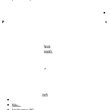
Pampers
Περισσότερα από τα Pampers
Πάνες με αυτοκόλλητο
Εγκυμοσύνη
Πάνες-Βρακάκι
Νεογέννητο
Μωρομάντηλα
Μωρό
Ποιότητα και Ασφάλεια
Νήπιο
Κουπόνια και προσφορές
Ακολουθήστε μας
Σχετικά με τα Pampers
Επικοινωνήστε μαζί μας
Όροι και Προϋποθέσεις
Δήλωση προσβασιμότητας
Δήλωση Απορρήτου
Αλλαγή χώρα/περιοχή
Τα δεδομένα Μου
Χάρτης ιστότοπου
Ιστότοπος PG