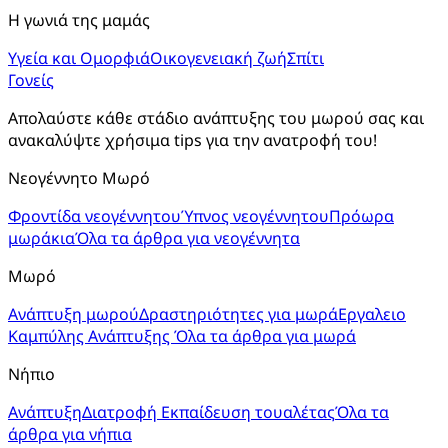
Η γωνιά της μαμάς
Υγεία και Ομορφιά
Οικογενειακή ζωή
Σπίτι
Γονείς
Απολαύστε κάθε στάδιο ανάπτυξης του μωρού σας και 
ανακαλύψτε χρήσιμα tips για την ανατροφή του!
Νεογέννητο Μωρό
Φροντίδα νεογέννητου
Ύπνος νεογέννητου
Πρόωρα
μωράκια
Όλα τα άρθρα για νεογέννητα
Μωρό
Ανάπτυξη μωρού
Δραστηριότητες για μωρά
Εργαλειο
Καμπύλης Ανάπτυξης
Όλα τα άρθρα για μωρά
Νήπιο
Ανάπτυξη
Διατροφή
Εκπαίδευση τουαλέτας
Όλα τα
άρθρα για νήπια