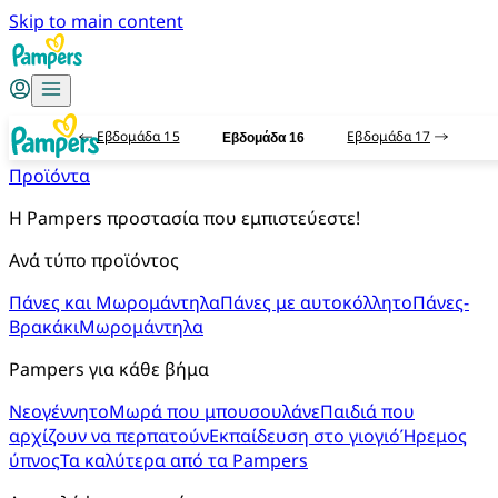
Skip to main content
Εβδομάδα 15
Εβδομάδα 17
Εβδομάδα 16
Προϊόντα
Η Pampers προστασία που εμπιστεύεστε!
Ανά τύπο προϊόντος
Πάνες και Μωρομάντηλα
Πάνες με αυτοκόλλητο
Πάνες-
Βρακάκι
Μωρομάντηλα
Pampers για κάθε βήμα
Νεογέννητο
Μωρά που μπουσουλάνε
Παιδιά που
αρχίζουν να περπατούν
Εκπαίδευση στο γιογιό
Ήρεμος
ύπνος
Τα καλύτερα από τα Pampers