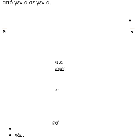
από γενιά σε γενιά.
Pampers
Περισσότερα από τα Pampers
Πάνες με αυτοκόλλητο
Εγκυμοσύνη
Πάνες-Βρακάκι
Νεογέννητο
Μωρομάντηλα
Μωρό
Ποιότητα και Ασφάλεια
Νήπιο
Κουπόνια και προσφορές
Ακολουθήστε μας
Σχετικά με τα Pampers
Επικοινωνήστε μαζί μας
Όροι και Προϋποθέσεις
Δήλωση προσβασιμότητας
Δήλωση Απορρήτου
Αλλαγή χώρα/περιοχή
Τα δεδομένα Μου
Χάρτης ιστότοπου