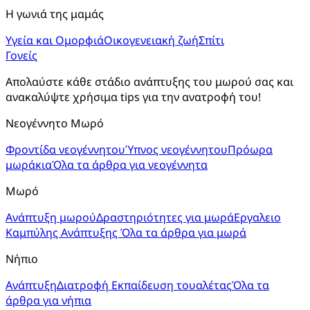
Η γωνιά της μαμάς
Υγεία και Ομορφιά
Οικογενειακή ζωή
Σπίτι
Γονείς
Απολαύστε κάθε στάδιο ανάπτυξης του μωρού σας και 
ανακαλύψτε χρήσιμα tips για την ανατροφή του!
Νεογέννητο Μωρό
Φροντίδα νεογέννητου
Ύπνος νεογέννητου
Πρόωρα
μωράκια
Όλα τα άρθρα για νεογέννητα
Μωρό
Ανάπτυξη μωρού
Δραστηριότητες για μωρά
Εργαλειο
Καμπύλης Ανάπτυξης
Όλα τα άρθρα για μωρά
Νήπιο
Ανάπτυξη
Διατροφή
Εκπαίδευση τουαλέτας
Όλα τα
άρθρα για νήπια