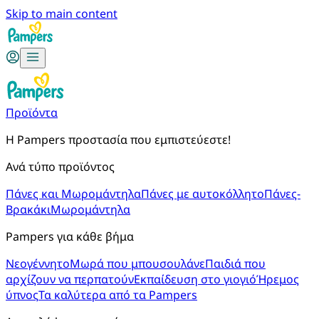
Skip to main content
Προϊόντα
Η Pampers προστασία που εμπιστεύεστε!
Ανά τύπο προϊόντος
Πάνες και Μωρομάντηλα
Πάνες με αυτοκόλλητο
Πάνες-
Βρακάκι
Μωρομάντηλα
Pampers για κάθε βήμα
Νεογέννητο
Μωρά που μπουσουλάνε
Παιδιά που
αρχίζουν να περπατούν
Εκπαίδευση στο γιογιό
Ήρεμος
ύπνος
Τα καλύτερα από τα Pampers