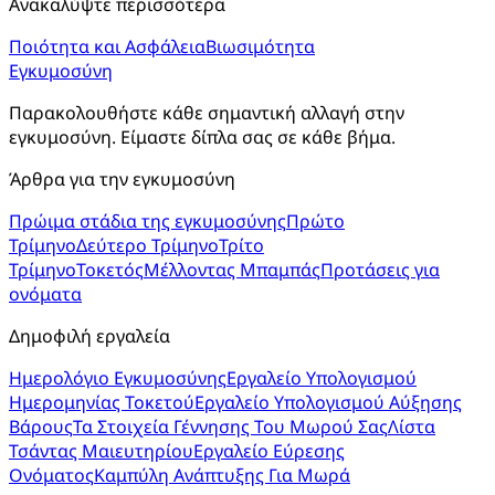
Ανακαλύψτε περισσότερα
Ποιότητα και Ασφάλεια
Βιωσιμότητα
Εγκυμοσύνη
Παρακολουθήστε κάθε σημαντική αλλαγή στην 
εγκυμοσύνη. Είμαστε δίπλα σας σε κάθε βήμα.
Άρθρα για την εγκυμοσύνη
Πρώιμα στάδια της εγκυμοσύνης
Πρώτο
Τρίμηνο
Δεύτερο Τρίμηνο
Τρίτο
Τρίμηνο
Τοκετός
Μέλλοντας Μπαμπάς
Προτάσεις για
ονόματα
Δημοφιλή εργαλεία
Ημερολόγιο Εγκυμοσύνης
Εργαλείο Υπολογισμού
Ημερομηνίας Τοκετού
Εργαλείο Υπολογισμού Αύξησης
Βάρους
Τα Στοιχεία Γέννησης Του Μωρού Σας
Λίστα
Τσάντας Μαιευτηρίου
Εργαλείο Εύρεσης
Ονόματος
Καμπύλη Ανάπτυξης Για Μωρά