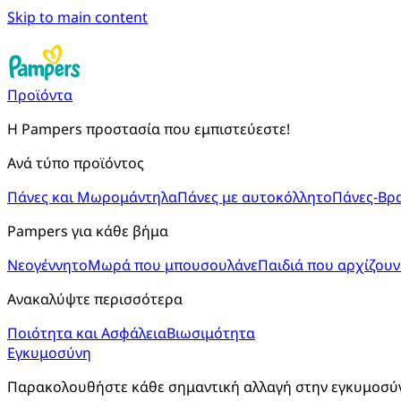
Skip to main content
Προϊόντα
Η Pampers προστασία που εμπιστεύεστε!
Ανά τύπο προϊόντος
Πάνες και Μωρομάντηλα
Πάνες με αυτοκόλλητο
Πάνες-Βρ
Pampers για κάθε βήμα
Νεογέννητο
Μωρά που μπουσουλάνε
Παιδιά που αρχίζουν
Ανακαλύψτε περισσότερα
Ποιότητα και Ασφάλεια
Βιωσιμότητα
Εγκυμοσύνη
Παρακολουθήστε κάθε σημαντική αλλαγή στην εγκυμοσύνη