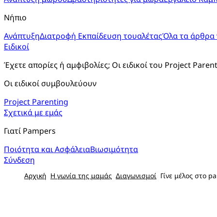
Νήπιο
Ανάπτυξη
Διατροφή
Εκπαίδευση τουαλέτας
Όλα τα άρθρα 
Ειδικοί
Έχετε απορίες ή αμφιβολίες; Οι ειδικοί του Project Paren
Οι ειδικοί συμβουλεύουν
Project Parenting
Σχετικά με εμάς
Γιατί Pampers
Ποιότητα και Ασφάλεια
Βιωσιμότητα
Σύνδεση
Αρχική
Η γωνία της μαμάς
Διαγωνισμοί
Γίνε μέλος στο pa