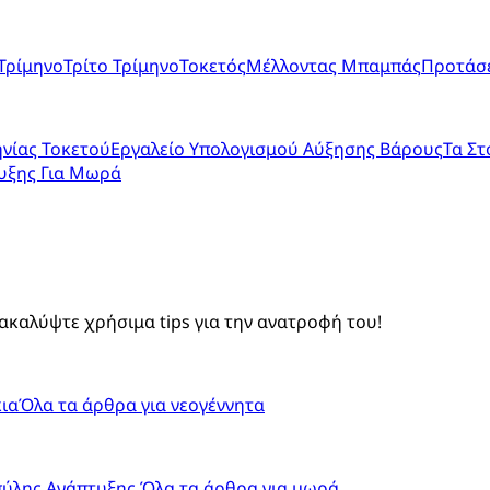
Τρίμηνο
Τρίτο Τρίμηνο
Τοκετός
Μέλλοντας Μπαμπάς
Προτάσε
νίας Τοκετού
Εργαλείο Υπολογισμού Αύξησης Βάρους
Τα Στ
υξης Για Μωρά
ακαλύψτε χρήσιμα tips για την ανατροφή του!
ια
Όλα τα άρθρα για νεογέννητα
πύλης Ανάπτυξης
Όλα τα άρθρα για μωρά