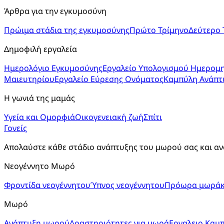
Άρθρα για την εγκυμοσύνη
Πρώιμα στάδια της εγκυμοσύνης
Πρώτο Τρίμηνο
Δεύτερο 
Δημοφιλή εργαλεία
Ημερολόγιο Εγκυμοσύνης
Εργαλείο Υπολογισμού Ημερομη
Μαιευτηρίου
Εργαλείο Εύρεσης Ονόματος
Καμπύλη Ανάπτ
Η γωνιά της μαμάς
Υγεία και Ομορφιά
Οικογενειακή ζωή
Σπίτι
Γονείς
Απολαύστε κάθε στάδιο ανάπτυξης του μωρού σας και αν
Νεογέννητο Μωρό
Φροντίδα νεογέννητου
Ύπνος νεογέννητου
Πρόωρα μωράκ
Μωρό
Ανάπτυξη μωρού
Δραστηριότητες για μωρά
Εργαλειο Καμ