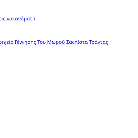
ις για ονόματα
οιχεία Γέννησης Του Μωρού Σας
Λίστα Τσάντας