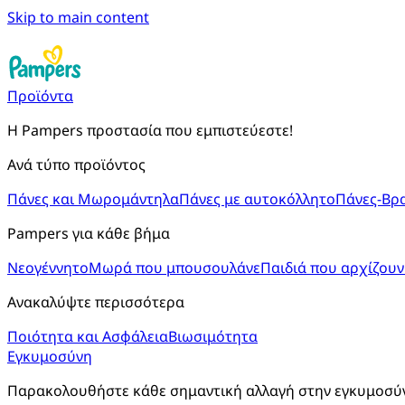
Skip to main content
Προϊόντα
Η Pampers προστασία που εμπιστεύεστε!
Ανά τύπο προϊόντος
Πάνες και Μωρομάντηλα
Πάνες με αυτοκόλλητο
Πάνες-Βρ
Pampers για κάθε βήμα
Νεογέννητο
Μωρά που μπουσουλάνε
Παιδιά που αρχίζουν
Ανακαλύψτε περισσότερα
Ποιότητα και Ασφάλεια
Βιωσιμότητα
Εγκυμοσύνη
Παρακολουθήστε κάθε σημαντική αλλαγή στην εγκυμοσύνη