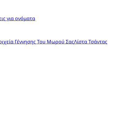
ις για ονόματα
οιχεία Γέννησης Του Μωρού Σας
Λίστα Τσάντας