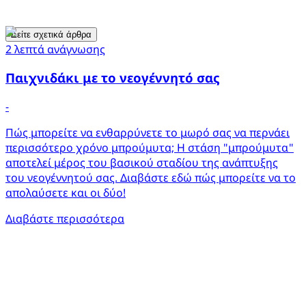
Δείτε σχετικά άρθρα
2 λεπτά ανάγνωσης
Παιχνιδάκι με το νεογέννητό σας
-
Πώς μπορείτε να ενθαρρύνετε το μωρό σας να περνάει
περισσότερο χρόνο μπρούμυτα; Η στάση "μπρούμυτα"
αποτελεί μέρος του βασικού σταδίου της ανάπτυξης
του νεογέννητού σας. Διαβάστε εδώ πώς μπορείτε να το
απολαύσετε και οι δύο!
Διαβάστε περισσότερα