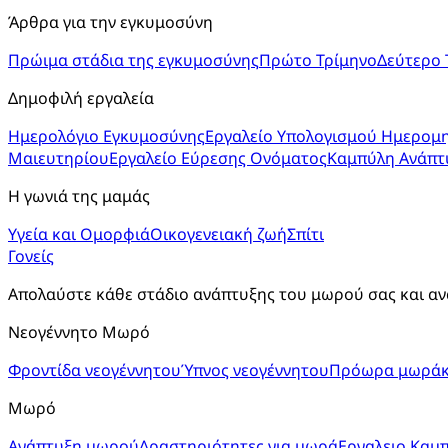
Άρθρα για την εγκυμοσύνη
Πρώιμα στάδια της εγκυμοσύνης
Πρώτο Τρίμηνο
Δεύτερο 
Δημοφιλή εργαλεία
Ημερολόγιο Εγκυμοσύνης
Εργαλείο Υπολογισμού Ημερομη
Μαιευτηρίου
Εργαλείο Εύρεσης Ονόματος
Καμπύλη Ανάπτ
Η γωνιά της μαμάς
Υγεία και Ομορφιά
Οικογενειακή ζωή
Σπίτι
Γονείς
Απολαύστε κάθε στάδιο ανάπτυξης του μωρού σας και αν
Νεογέννητο Μωρό
Φροντίδα νεογέννητου
Ύπνος νεογέννητου
Πρόωρα μωράκ
Μωρό
Ανάπτυξη μωρού
Δραστηριότητες για μωρά
Εργαλειο Καμ