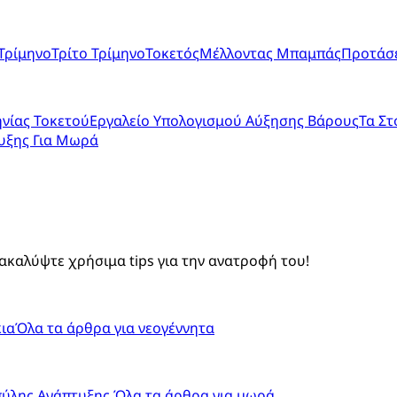
Τρίμηνο
Τρίτο Τρίμηνο
Τοκετός
Μέλλοντας Μπαμπάς
Προτάσε
νίας Τοκετού
Εργαλείο Υπολογισμού Αύξησης Βάρους
Τα Στ
υξης Για Μωρά
ακαλύψτε χρήσιμα tips για την ανατροφή του!
ια
Όλα τα άρθρα για νεογέννητα
πύλης Ανάπτυξης
Όλα τα άρθρα για μωρά