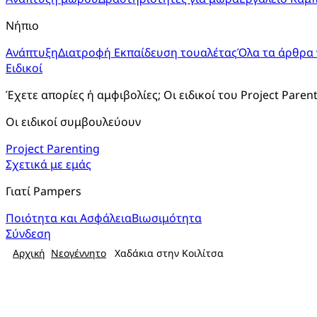
Νήπιο
Ανάπτυξη
Διατροφή
Εκπαίδευση τουαλέτας
Όλα τα άρθρα 
Ειδικοί
Έχετε απορίες ή αμφιβολίες; Οι ειδικοί του Project Paren
Οι ειδικοί συμβουλεύουν
Project Parenting
Σχετικά με εμάς
Γιατί Pampers
Ποιότητα και Ασφάλεια
Βιωσιμότητα
Σύνδεση
Αρχική
Νεογέννητο
Χαδάκια στην Κοιλίτσα