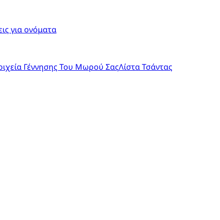
ις για ονόματα
οιχεία Γέννησης Του Μωρού Σας
Λίστα Τσάντας