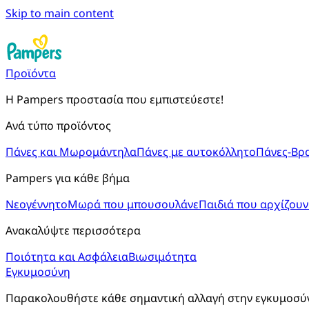
Skip to main content
Προϊόντα
Η Pampers προστασία που εμπιστεύεστε!
Ανά τύπο προϊόντος
Πάνες και Μωρομάντηλα
Πάνες με αυτοκόλλητο
Πάνες-Βρ
Pampers για κάθε βήμα
Νεογέννητο
Μωρά που μπουσουλάνε
Παιδιά που αρχίζουν
Ανακαλύψτε περισσότερα
Ποιότητα και Ασφάλεια
Βιωσιμότητα
Εγκυμοσύνη
Παρακολουθήστε κάθε σημαντική αλλαγή στην εγκυμοσύνη