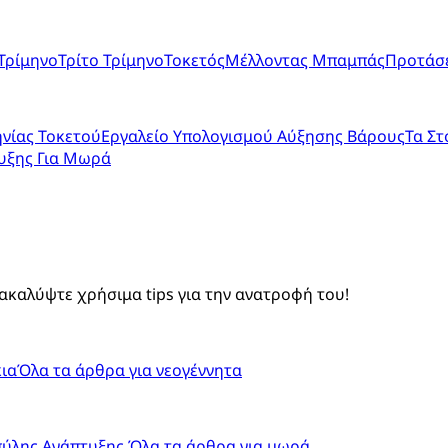
Τρίμηνο
Τρίτο Τρίμηνο
Τοκετός
Μέλλοντας Μπαμπάς
Προτάσε
νίας Τοκετού
Εργαλείο Υπολογισμού Αύξησης Βάρους
Τα Στ
υξης Για Μωρά
ακαλύψτε χρήσιμα tips για την ανατροφή του!
ια
Όλα τα άρθρα για νεογέννητα
πύλης Ανάπτυξης
Όλα τα άρθρα για μωρά