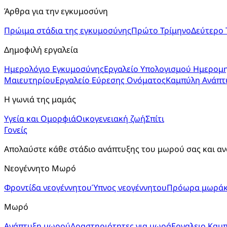
Άρθρα για την εγκυμοσύνη
Πρώιμα στάδια της εγκυμοσύνης
Πρώτο Τρίμηνο
Δεύτερο 
Δημοφιλή εργαλεία
Ημερολόγιο Εγκυμοσύνης
Εργαλείο Υπολογισμού Ημερομη
Μαιευτηρίου
Εργαλείο Εύρεσης Ονόματος
Καμπύλη Ανάπτ
Η γωνιά της μαμάς
Υγεία και Ομορφιά
Οικογενειακή ζωή
Σπίτι
Γονείς
Απολαύστε κάθε στάδιο ανάπτυξης του μωρού σας και αν
Νεογέννητο Μωρό
Φροντίδα νεογέννητου
Ύπνος νεογέννητου
Πρόωρα μωράκ
Μωρό
Ανάπτυξη μωρού
Δραστηριότητες για μωρά
Εργαλειο Καμ