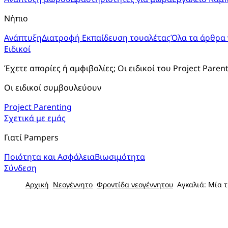
Νήπιο
Ανάπτυξη
Διατροφή
Εκπαίδευση τουαλέτας
Όλα τα άρθρα 
Ειδικοί
Έχετε απορίες ή αμφιβολίες; Οι ειδικοί του Project Paren
Οι ειδικοί συμβουλεύουν
Project Parenting
Σχετικά με εμάς
Γιατί Pampers
Ποιότητα και Ασφάλεια
Βιωσιμότητα
Σύνδεση
Αρχική
Νεογέννητο
Φροντίδα νεογέννητου
Αγκαλιά: Μία τ