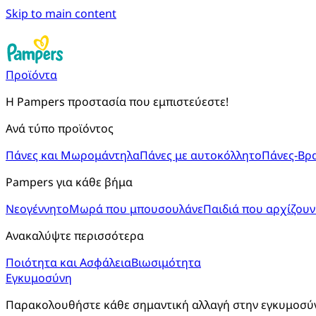
Skip to main content
Προϊόντα
Η Pampers προστασία που εμπιστεύεστε!
Ανά τύπο προϊόντος
Πάνες και Μωρομάντηλα
Πάνες με αυτοκόλλητο
Πάνες-Βρ
Pampers για κάθε βήμα
Νεογέννητο
Μωρά που μπουσουλάνε
Παιδιά που αρχίζουν
Ανακαλύψτε περισσότερα
Ποιότητα και Ασφάλεια
Βιωσιμότητα
Εγκυμοσύνη
Παρακολουθήστε κάθε σημαντική αλλαγή στην εγκυμοσύνη