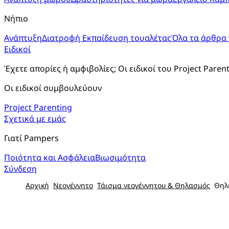
Νήπιο
Ανάπτυξη
Διατροφή
Εκπαίδευση τουαλέτας
Όλα τα άρθρα 
Ειδικοί
Έχετε απορίες ή αμφιβολίες; Οι ειδικοί του Project Paren
Οι ειδικοί συμβουλεύουν
Project Parenting
Σχετικά με εμάς
Γιατί Pampers
Ποιότητα και Ασφάλεια
Βιωσιμότητα
Σύνδεση
Αρχική
Νεογέννητο
Τάισμα νεογέννητου & Θηλασμός
Θηλ