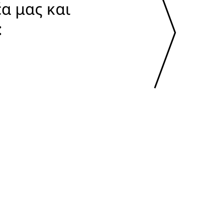
α μας και 
: