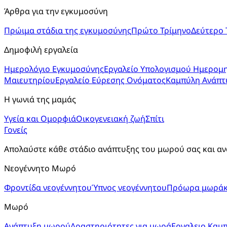
Άρθρα για την εγκυμοσύνη
Πρώιμα στάδια της εγκυμοσύνης
Πρώτο Τρίμηνο
Δεύτερο 
Δημοφιλή εργαλεία
Ημερολόγιο Εγκυμοσύνης
Εργαλείο Υπολογισμού Ημερομη
Μαιευτηρίου
Εργαλείο Εύρεσης Ονόματος
Καμπύλη Ανάπτ
Η γωνιά της μαμάς
Υγεία και Ομορφιά
Οικογενειακή ζωή
Σπίτι
Γονείς
Απολαύστε κάθε στάδιο ανάπτυξης του μωρού σας και αν
Νεογέννητο Μωρό
Φροντίδα νεογέννητου
Ύπνος νεογέννητου
Πρόωρα μωράκ
Μωρό
Ανάπτυξη μωρού
Δραστηριότητες για μωρά
Εργαλειο Καμ