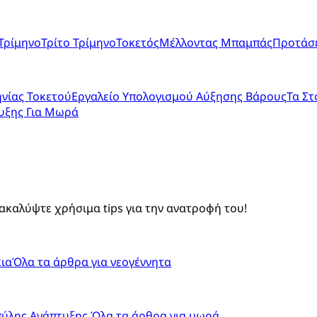
Τρίμηνο
Τρίτο Τρίμηνο
Τοκετός
Μέλλοντας Μπαμπάς
Προτάσε
νίας Τοκετού
Εργαλείο Υπολογισμού Αύξησης Βάρους
Τα Στ
υξης Για Μωρά
ακαλύψτε χρήσιμα tips για την ανατροφή του!
ια
Όλα τα άρθρα για νεογέννητα
πύλης Ανάπτυξης
Όλα τα άρθρα για μωρά