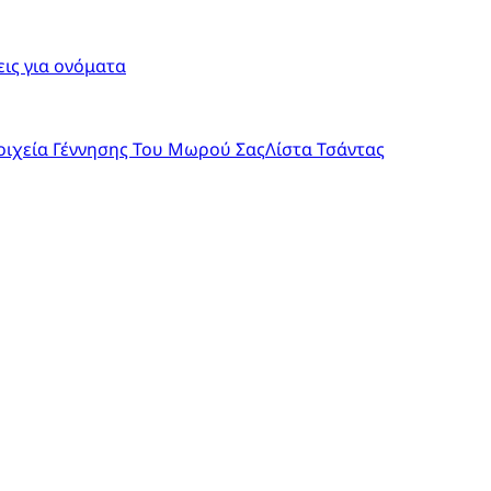
ις για ονόματα
οιχεία Γέννησης Του Μωρού Σας
Λίστα Τσάντας