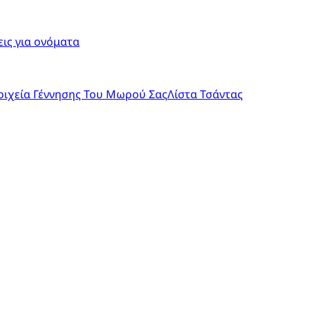
ις για ονόματα
οιχεία Γέννησης Του Μωρού Σας
Λίστα Τσάντας