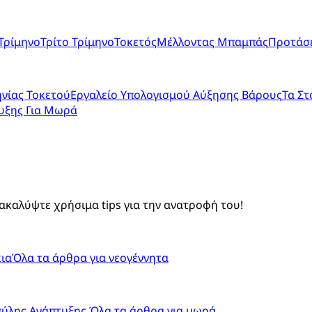
Τρίμηνο
Τρίτο Τρίμηνο
Τοκετός
Μέλλοντας Μπαμπάς
Προτάσε
νίας Τοκετού
Εργαλείο Υπολογισμού Αύξησης Βάρους
Τα Στ
υξης Για Μωρά
ακαλύψτε χρήσιμα tips για την ανατροφή του!
ια
Όλα τα άρθρα για νεογέννητα
πύλης Ανάπτυξης
Όλα τα άρθρα για μωρά