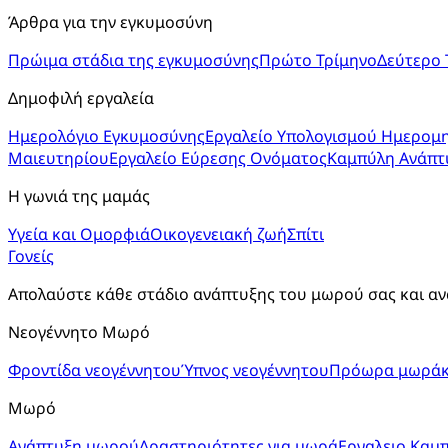
Άρθρα για την εγκυμοσύνη
Πρώιμα στάδια της εγκυμοσύνης
Πρώτο Τρίμηνο
Δεύτερο 
Δημοφιλή εργαλεία
Ημερολόγιο Εγκυμοσύνης
Εργαλείο Υπολογισμού Ημερομη
Μαιευτηρίου
Εργαλείο Εύρεσης Ονόματος
Καμπύλη Ανάπτ
Η γωνιά της μαμάς
Υγεία και Ομορφιά
Οικογενειακή ζωή
Σπίτι
Γονείς
Απολαύστε κάθε στάδιο ανάπτυξης του μωρού σας και αν
Νεογέννητο Μωρό
Φροντίδα νεογέννητου
Ύπνος νεογέννητου
Πρόωρα μωράκ
Μωρό
Ανάπτυξη μωρού
Δραστηριότητες για μωρά
Εργαλειο Καμ