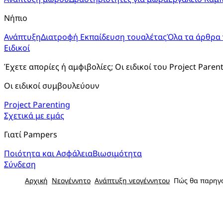
Νήπιο
Ανάπτυξη
Διατροφή
Εκπαίδευση τουαλέτας
Όλα τα άρθρα 
Ειδικοί
Έχετε απορίες ή αμφιβολίες; Οι ειδικοί του Project Paren
Οι ειδικοί συμβουλεύουν
Project Parenting
Σχετικά με εμάς
Γιατί Pampers
Ποιότητα και Ασφάλεια
Βιωσιμότητα
Σύνδεση
Αρχική
Νεογέννητο
Ανάπτυξη νεογέννητου
Πώς θα παρηγο