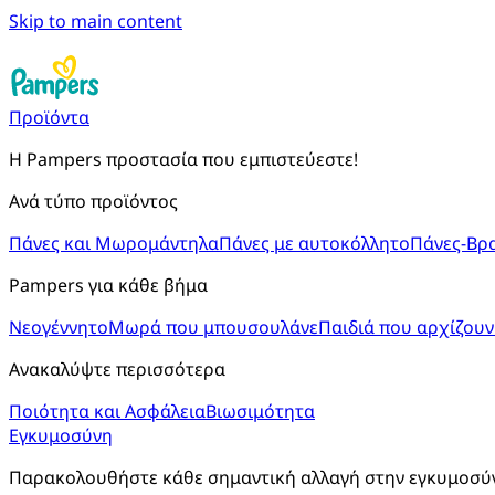
Skip to main content
Προϊόντα
Η Pampers προστασία που εμπιστεύεστε!
Ανά τύπο προϊόντος
Πάνες και Μωρομάντηλα
Πάνες με αυτοκόλλητο
Πάνες-Βρ
Pampers για κάθε βήμα
Νεογέννητο
Μωρά που μπουσουλάνε
Παιδιά που αρχίζουν
Ανακαλύψτε περισσότερα
Ποιότητα και Ασφάλεια
Βιωσιμότητα
Εγκυμοσύνη
Παρακολουθήστε κάθε σημαντική αλλαγή στην εγκυμοσύνη