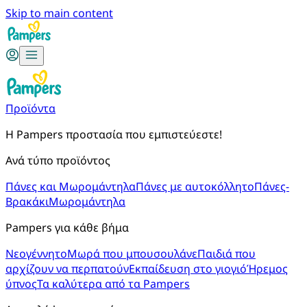
Skip to main content
Προϊόντα
Η Pampers προστασία που εμπιστεύεστε!
Ανά τύπο προϊόντος
Πάνες και Μωρομάντηλα
Πάνες με αυτοκόλλητο
Πάνες-
Βρακάκι
Μωρομάντηλα
Pampers για κάθε βήμα
Νεογέννητο
Μωρά που μπουσουλάνε
Παιδιά που
αρχίζουν να περπατούν
Εκπαίδευση στο γιογιό
Ήρεμος
ύπνος
Τα καλύτερα από τα Pampers