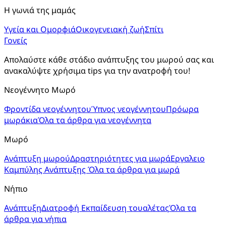
Η γωνιά της μαμάς
Υγεία και Ομορφιά
Οικογενειακή ζωή
Σπίτι
Γονείς
Απολαύστε κάθε στάδιο ανάπτυξης του μωρού σας και 
ανακαλύψτε χρήσιμα tips για την ανατροφή του!
Νεογέννητο Μωρό
Φροντίδα νεογέννητου
Ύπνος νεογέννητου
Πρόωρα
μωράκια
Όλα τα άρθρα για νεογέννητα
Μωρό
Ανάπτυξη μωρού
Δραστηριότητες για μωρά
Εργαλειο
Καμπύλης Ανάπτυξης
Όλα τα άρθρα για μωρά
Νήπιο
Ανάπτυξη
Διατροφή
Εκπαίδευση τουαλέτας
Όλα τα
άρθρα για νήπια