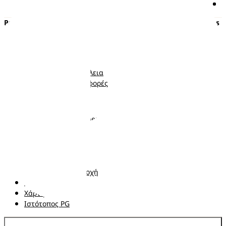
Pampers
Περισσότερα από τα Pampers
Πάνες με αυτοκόλλητο
Εγκυμοσύνη
Πάνες-Βρακάκι
Νεογέννητο
Μωρομάντηλα
Μωρό
Ποιότητα και Ασφάλεια
Νήπιο
Κουπόνια και προσφορές
Ακολουθήστε μας
Σχετικά με τα Pampers
Επικοινωνήστε μαζί μας
Όροι και Προϋποθέσεις
Δήλωση προσβασιμότητας
Δήλωση Απορρήτου
Αλλαγή χώρα/περιοχή
Τα δεδομένα Μου
Χάρτης ιστότοπου
Ιστότοπος PG