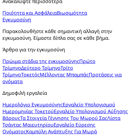
Ανακαλύψτε περισσότερα
Ποιότητα και Ασφάλεια
Βιωσιμότητα
Εγκυμοσύνη
Παρακολουθήστε κάθε σημαντική αλλαγή στην 
εγκυμοσύνη. Είμαστε δίπλα σας σε κάθε βήμα.
Άρθρα για την εγκυμοσύνη
Πρώιμα στάδια της εγκυμοσύνης
Πρώτο
Τρίμηνο
Δεύτερο Τρίμηνο
Τρίτο
Τρίμηνο
Τοκετός
Μέλλοντας Μπαμπάς
Προτάσεις για
ονόματα
Δημοφιλή εργαλεία
Ημερολόγιο Εγκυμοσύνης
Εργαλείο Υπολογισμού
Ημερομηνίας Τοκετού
Εργαλείο Υπολογισμού Αύξησης
Βάρους
Τα Στοιχεία Γέννησης Του Μωρού Σας
Λίστα
Τσάντας Μαιευτηρίου
Εργαλείο Εύρεσης
Ονόματος
Καμπύλη Ανάπτυξης Για Μωρά