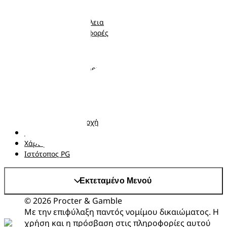
Πάνες-Βρακάκι
Νεογέννητο
Μωρομάντηλα
Μωρό
Ποιότητα και Ασφάλεια
Νήπιο
Κουπόνια και προσφορές
Ακολουθήστε μας
Σχετικά με τα Pampers
Επικοινωνήστε μαζί μας
Όροι και Προϋποθέσεις
Δήλωση προσβασιμότητας
Δήλωση Απορρήτου
Αλλαγή χώρα/περιοχή
Τα δεδομένα Μου
Χάρτης ιστότοπου
Ιστότοπος PG
Εκτεταμένο Μενού
© 2026 Procter & Gamble
Με την επιφύλαξη παντός νομίμου δικαιώματος. Η
χρήση και η πρόσβαση στις πληροφορίες αυτού