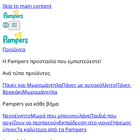
Skip to main content
Προϊόντα
Η Pampers προστασία που εμπιστεύεστε!
Ανά τύπο προϊόντος
Πάνες και Μωρομάντηλα
Πάνες με αυτοκόλλητο
Πάνες-
Βρακάκι
Μωρομάντηλα
Pampers για κάθε βήμα
Νεογέννητο
Μωρά που μπουσουλάνε
Παιδιά που
αρχίζουν να περπατούν
Εκπαίδευση στο γιογιό
Ήρεμος
ύπνος
Τα καλύτερα από τα Pampers