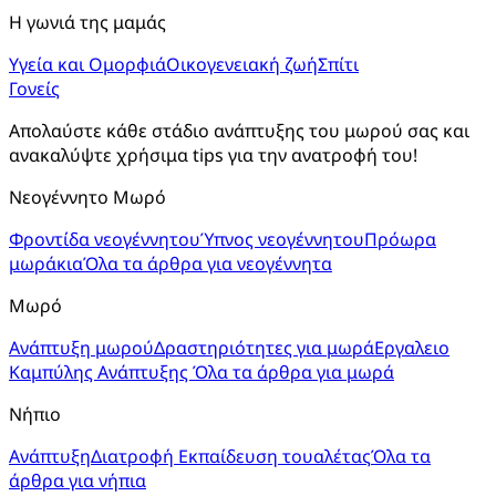
Η γωνιά της μαμάς
Υγεία και Ομορφιά
Οικογενειακή ζωή
Σπίτι
Γονείς
Απολαύστε κάθε στάδιο ανάπτυξης του μωρού σας και 
ανακαλύψτε χρήσιμα tips για την ανατροφή του!
Νεογέννητο Μωρό
Φροντίδα νεογέννητου
Ύπνος νεογέννητου
Πρόωρα
μωράκια
Όλα τα άρθρα για νεογέννητα
Μωρό
Ανάπτυξη μωρού
Δραστηριότητες για μωρά
Εργαλειο
Καμπύλης Ανάπτυξης
Όλα τα άρθρα για μωρά
Νήπιο
Ανάπτυξη
Διατροφή
Εκπαίδευση τουαλέτας
Όλα τα
άρθρα για νήπια