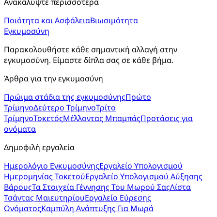
Ανακαλύψτε περισσότερα
Ποιότητα και Ασφάλεια
Βιωσιμότητα
Εγκυμοσύνη
Παρακολουθήστε κάθε σημαντική αλλαγή στην 
εγκυμοσύνη. Είμαστε δίπλα σας σε κάθε βήμα.
Άρθρα για την εγκυμοσύνη
Πρώιμα στάδια της εγκυμοσύνης
Πρώτο
Τρίμηνο
Δεύτερο Τρίμηνο
Τρίτο
Τρίμηνο
Τοκετός
Μέλλοντας Μπαμπάς
Προτάσεις για
ονόματα
Δημοφιλή εργαλεία
Ημερολόγιο Εγκυμοσύνης
Εργαλείο Υπολογισμού
Ημερομηνίας Τοκετού
Εργαλείο Υπολογισμού Αύξησης
Βάρους
Τα Στοιχεία Γέννησης Του Μωρού Σας
Λίστα
Τσάντας Μαιευτηρίου
Εργαλείο Εύρεσης
Ονόματος
Καμπύλη Ανάπτυξης Για Μωρά