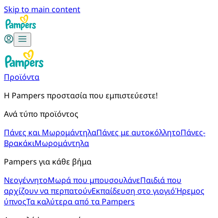
Skip to main content
Προϊόντα
Η Pampers προστασία που εμπιστεύεστε!
Ανά τύπο προϊόντος
Πάνες και Μωρομάντηλα
Πάνες με αυτοκόλλητο
Πάνες-
Βρακάκι
Μωρομάντηλα
Pampers για κάθε βήμα
Νεογέννητο
Μωρά που μπουσουλάνε
Παιδιά που
αρχίζουν να περπατούν
Εκπαίδευση στο γιογιό
Ήρεμος
ύπνος
Τα καλύτερα από τα Pampers