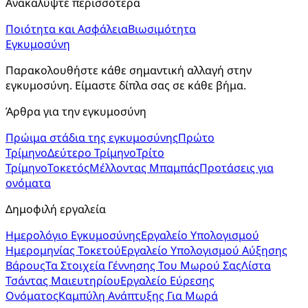
Ανακαλύψτε περισσότερα
Ποιότητα και Ασφάλεια
Βιωσιμότητα
Εγκυμοσύνη
Παρακολουθήστε κάθε σημαντική αλλαγή στην 
εγκυμοσύνη. Είμαστε δίπλα σας σε κάθε βήμα.
Άρθρα για την εγκυμοσύνη
Πρώιμα στάδια της εγκυμοσύνης
Πρώτο
Τρίμηνο
Δεύτερο Τρίμηνο
Τρίτο
Τρίμηνο
Τοκετός
Μέλλοντας Μπαμπάς
Προτάσεις για
ονόματα
Δημοφιλή εργαλεία
Ημερολόγιο Εγκυμοσύνης
Εργαλείο Υπολογισμού
Ημερομηνίας Τοκετού
Εργαλείο Υπολογισμού Αύξησης
Βάρους
Τα Στοιχεία Γέννησης Του Μωρού Σας
Λίστα
Τσάντας Μαιευτηρίου
Εργαλείο Εύρεσης
Ονόματος
Καμπύλη Ανάπτυξης Για Μωρά