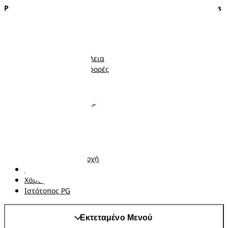
Pampers
Περισσότερα από τα Pampers
Πάνες με αυτοκόλλητο
Εγκυμοσύνη
Πάνες-Βρακάκι
Νεογέννητο
Μωρομάντηλα
Μωρό
Ποιότητα και Ασφάλεια
Νήπιο
Κουπόνια και προσφορές
Ακολουθήστε μας
Σχετικά με τα Pampers
Επικοινωνήστε μαζί μας
Όροι και Προϋποθέσεις
Δήλωση προσβασιμότητας
Δήλωση Απορρήτου
Αλλαγή χώρα/περιοχή
Τα δεδομένα Μου
Χάρτης ιστότοπου
Ιστότοπος PG
Εκτεταμένο Μενού