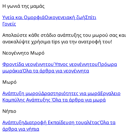
Η γωνιά της μαμάς
Υγεία και Ομορφιά
Οικογενειακή ζωή
Σπίτι
Γονείς
Απολαύστε κάθε στάδιο ανάπτυξης του μωρού σας και 
ανακαλύψτε χρήσιμα tips για την ανατροφή του!
Νεογέννητο Μωρό
Φροντίδα νεογέννητου
Ύπνος νεογέννητου
Πρόωρα
μωράκια
Όλα τα άρθρα για νεογέννητα
Μωρό
Ανάπτυξη μωρού
Δραστηριότητες για μωρά
Εργαλειο
Καμπύλης Ανάπτυξης
Όλα τα άρθρα για μωρά
Νήπιο
Ανάπτυξη
Διατροφή
Εκπαίδευση τουαλέτας
Όλα τα
άρθρα για νήπια