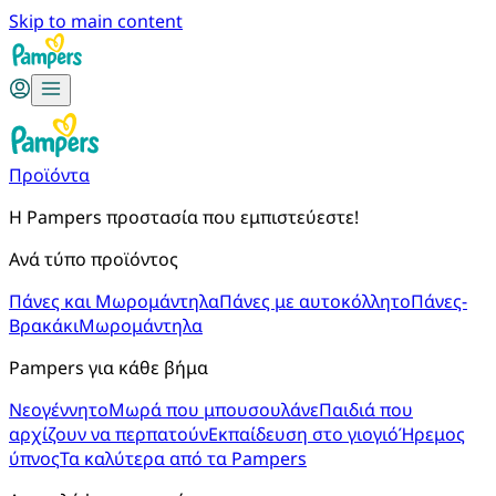
Skip to main content
Προϊόντα
Η Pampers προστασία που εμπιστεύεστε!
Ανά τύπο προϊόντος
Πάνες και Μωρομάντηλα
Πάνες με αυτοκόλλητο
Πάνες-
Βρακάκι
Μωρομάντηλα
Pampers για κάθε βήμα
Νεογέννητο
Μωρά που μπουσουλάνε
Παιδιά που
αρχίζουν να περπατούν
Εκπαίδευση στο γιογιό
Ήρεμος
ύπνος
Τα καλύτερα από τα Pampers