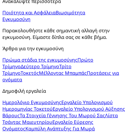
Ανακαλύψτε περισσότερα
Ποιότητα και Ασφάλεια
Βιωσιμότητα
Εγκυμοσύνη
Παρακολουθήστε κάθε σημαντική αλλαγή στην 
εγκυμοσύνη. Είμαστε δίπλα σας σε κάθε βήμα.
Άρθρα για την εγκυμοσύνη
Πρώιμα στάδια της εγκυμοσύνης
Πρώτο
Τρίμηνο
Δεύτερο Τρίμηνο
Τρίτο
Τρίμηνο
Τοκετός
Μέλλοντας Μπαμπάς
Προτάσεις για
ονόματα
Δημοφιλή εργαλεία
Ημερολόγιο Εγκυμοσύνης
Εργαλείο Υπολογισμού
Ημερομηνίας Τοκετού
Εργαλείο Υπολογισμού Αύξησης
Βάρους
Τα Στοιχεία Γέννησης Του Μωρού Σας
Λίστα
Τσάντας Μαιευτηρίου
Εργαλείο Εύρεσης
Ονόματος
Καμπύλη Ανάπτυξης Για Μωρά