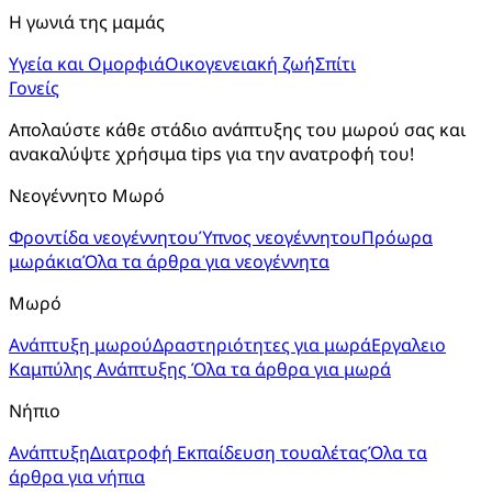
Η γωνιά της μαμάς
Υγεία και Ομορφιά
Οικογενειακή ζωή
Σπίτι
Γονείς
Απολαύστε κάθε στάδιο ανάπτυξης του μωρού σας και 
ανακαλύψτε χρήσιμα tips για την ανατροφή του!
Νεογέννητο Μωρό
Φροντίδα νεογέννητου
Ύπνος νεογέννητου
Πρόωρα
μωράκια
Όλα τα άρθρα για νεογέννητα
Μωρό
Ανάπτυξη μωρού
Δραστηριότητες για μωρά
Εργαλειο
Καμπύλης Ανάπτυξης
Όλα τα άρθρα για μωρά
Νήπιο
Ανάπτυξη
Διατροφή
Εκπαίδευση τουαλέτας
Όλα τα
άρθρα για νήπια