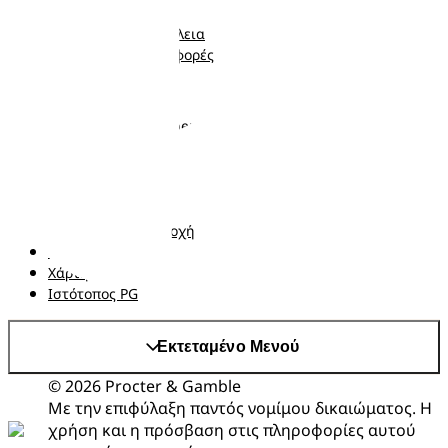
Μωρομάντηλα
Μωρό
Ποιότητα και Ασφάλεια
Νήπιο
Κουπόνια και προσφορές
Ακολουθήστε μας
Σχετικά με τα Pampers
Επικοινωνήστε μαζί μας
Όροι και Προϋποθέσεις
Δήλωση προσβασιμότητας
Δήλωση Απορρήτου
Αλλαγή χώρα/περιοχή
Τα δεδομένα Μου
Χάρτης ιστότοπου
Ιστότοπος PG
Εκτεταμένο Μενού
© 2026 Procter & Gamble
Με την επιφύλαξη παντός νομίμου δικαιώματος. Η
χρήση και η πρόσβαση στις πληροφορίες αυτού