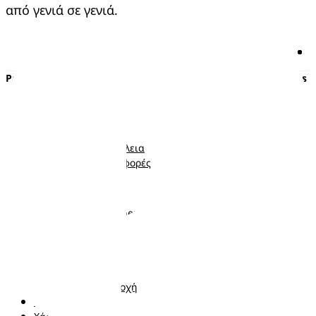
από γενιά σε γενιά.
Pampers
Περισσότερα από τα Pampers
Πάνες με αυτοκόλλητο
Εγκυμοσύνη
Πάνες-Βρακάκι
Νεογέννητο
Μωρομάντηλα
Μωρό
Ποιότητα και Ασφάλεια
Νήπιο
Κουπόνια και προσφορές
Ακολουθήστε μας
Σχετικά με τα Pampers
Επικοινωνήστε μαζί μας
Όροι και Προϋποθέσεις
Δήλωση προσβασιμότητας
Δήλωση Απορρήτου
Αλλαγή χώρα/περιοχή
Τα δεδομένα Μου