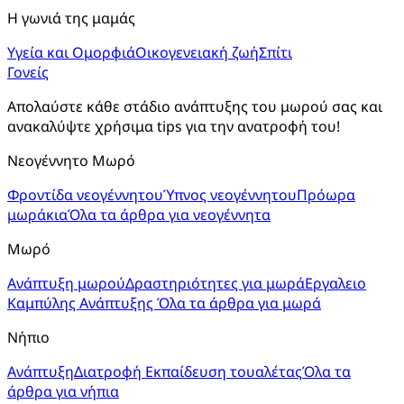
Η γωνιά της μαμάς
Υγεία και Ομορφιά
Οικογενειακή ζωή
Σπίτι
Γονείς
Απολαύστε κάθε στάδιο ανάπτυξης του μωρού σας και 
ανακαλύψτε χρήσιμα tips για την ανατροφή του!
Νεογέννητο Μωρό
Φροντίδα νεογέννητου
Ύπνος νεογέννητου
Πρόωρα
μωράκια
Όλα τα άρθρα για νεογέννητα
Μωρό
Ανάπτυξη μωρού
Δραστηριότητες για μωρά
Εργαλειο
Καμπύλης Ανάπτυξης
Όλα τα άρθρα για μωρά
Νήπιο
Ανάπτυξη
Διατροφή
Εκπαίδευση τουαλέτας
Όλα τα
άρθρα για νήπια