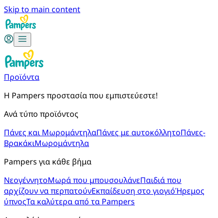
Skip to main content
Προϊόντα
Η Pampers προστασία που εμπιστεύεστε!
Ανά τύπο προϊόντος
Πάνες και Μωρομάντηλα
Πάνες με αυτοκόλλητο
Πάνες-
Βρακάκι
Μωρομάντηλα
Pampers για κάθε βήμα
Νεογέννητο
Μωρά που μπουσουλάνε
Παιδιά που
αρχίζουν να περπατούν
Εκπαίδευση στο γιογιό
Ήρεμος
ύπνος
Τα καλύτερα από τα Pampers