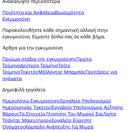
Ανακαλύψτε περισσότερα
Ποιότητα και Ασφάλεια
Βιωσιμότητα
Εγκυμοσύνη
Παρακολουθήστε κάθε σημαντική αλλαγή στην 
εγκυμοσύνη. Είμαστε δίπλα σας σε κάθε βήμα.
Άρθρα για την εγκυμοσύνη
Πρώιμα στάδια της εγκυμοσύνης
Πρώτο
Τρίμηνο
Δεύτερο Τρίμηνο
Τρίτο
Τρίμηνο
Τοκετός
Μέλλοντας Μπαμπάς
Προτάσεις για
ονόματα
Δημοφιλή εργαλεία
Ημερολόγιο Εγκυμοσύνης
Εργαλείο Υπολογισμού
Ημερομηνίας Τοκετού
Εργαλείο Υπολογισμού Αύξησης
Βάρους
Τα Στοιχεία Γέννησης Του Μωρού Σας
Λίστα
Τσάντας Μαιευτηρίου
Εργαλείο Εύρεσης
Ονόματος
Καμπύλη Ανάπτυξης Για Μωρά